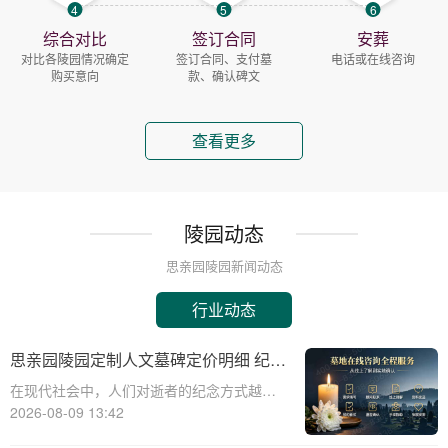
4
5
6
综合对比
签订合同
安葬
对比各陵园情况确定
签订合同、支付墓
电话或在线咨询
购买意向
款、确认碑文
查看更多
陵园动态
思亲园陵园新闻动态
行业动态
思亲园陵园定制人文墓碑定价明细 纪念
空间免费开放使用详解
在现代社会中，人们对逝者的纪念方式越来
越注重人文关怀和精神寄托。思亲园陵园作
2026-08-09 13:42
为一家专业的陵园服务提供商，为家属提供