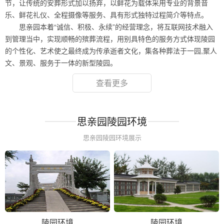
节，让传统的安葬形式加以扬弃，以鲜花为载体采用专业的背景音
乐、鲜花礼仪、全程摄像等服务、具有形式独特过程简介等特点。
思亲园本着“诚信、积极、永续”的经营理念，将互联网技术融入
到管理当中，实现顺畅的殡葬流程，用别具特色的服务方式体现陵园
的个性化、艺术使之最终成为传承逝者文化，集各种葬法于一园,聚人
文、景观、服务于一体的新型陵园。
查看更多
思亲园陵园环境
思亲园陵园环境展示
陵园环境
陵园环境