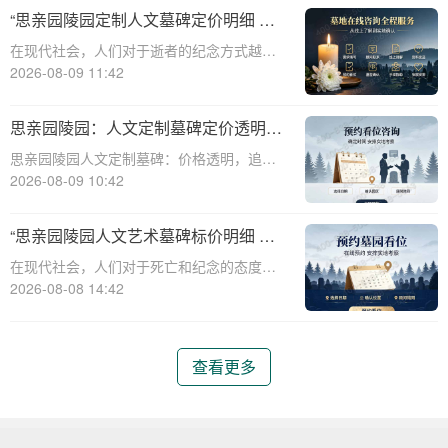
了一系列定制化的人文墓碑服务。本文将详
“思亲园陵园定制人文墓碑定价明细 纪
细介绍思亲园陵园定制人文墓碑的定价明
念空间免费开放使用”
在现代社会，人们对于逝者的纪念方式越来
细，以及纪念
越多样化，个性化、定制化的需求也逐渐增
2026-08-09 11:42
多。思亲园陵园作为一家专业的陵园服务提
供商，致力于为家属提供高品质、个性化的
思亲园陵园：人文定制墓碑定价透明，
服务，其中包括定制人文墓碑和纪念空间免
购墓即享追思仪式与专属福利
思亲园陵园人文定制墓碑：价格透明，追思
费开放使用
仪式购墓即赠专属福利详解☎ 思亲园陵园电
2026-08-09 10:42
话:400-838-5063人生无常，生老病死是自然
规律。当亲人离去，我们心中留下的是无尽
“思亲园陵园人文艺术墓碑标价明细 感
的思念与缅怀。为了更好地纪念和
恩季购墓专属补贴”
在现代社会，人们对于死亡和纪念的态度逐
渐变得更加人文和个性化。思亲园陵园作为
2026-08-08 14:42
一家致力于提供高品质殡葬服务的机构，一
直秉承着尊重生命、传承文化的理念，推出
了一系列人文艺术墓碑，以满足不同家庭对
查看更多
于纪念和缅