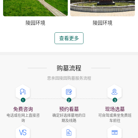
陵园环境
陵园环境
查看更多
购墓流程
思亲园陵园购墓服务流程
1
2
3
免费咨询
预约看墓
现场选墓
电话或在网上直接咨
确定好选择墓地的日
可自驾或乘坐免费班
询
期及线路
车前往