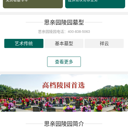
思亲园陵园墓型
思亲园陵园电话：400-838-5063
艺术传统
基本墓型
祥云
查看更多
思亲园陵园简介