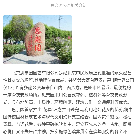
思亲园陵园相关介绍
北京思亲园园艺有限公司是经北京市民政局正式批准的永久经营
性骨灰安放场所,其地理位置优越，并紧邻大葆台西汉古墓,距世界公园
仅1公里,有多趟公交车来自市内四面八方，是距市区最近、最便捷的
一座骨灰安放场所。思亲园采用公园式花葬、植树葬等骨灰安放形
式，具有地势高、土质净、环境幽邃、建筑典雅、交通便利等优势。
思亲园首家推出“花葬”理念并日臻完善,利用地处花乡的优势,将中
国传统园林建筑艺术与现代文明殡葬完善结合。园内花草繁茂、松柏
青翠、鸟语花香，各种墓碑掩映其中，是安葬先人的净土吉地，既赏
心悦目又不失庄严肃穆，把实施绿色殡葬贯穿在殡葬服务的各个环