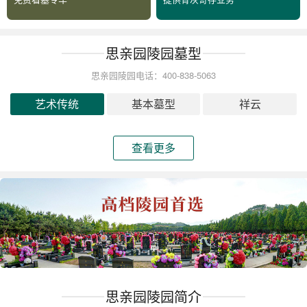
思亲园陵园墓型
思亲园陵园电话：400-838-5063
艺术传统
基本墓型
祥云
查看更多
思亲园陵园简介