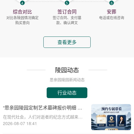
4
5
6
综合对比
签订合同
安葬
对比各陵园情况确定
签订合同、支付墓
电话或在线咨询
购买意向
款、确认碑文
查看更多
陵园动态
思亲园陵园新闻动态
行业动态
“思亲园陵园定制艺术墓碑报价明细 活
动减免设计雕刻费用详解”
在现代社会，人们对逝者的纪念方式越来越
注重个性化与艺术性。思亲园陵园作为一家
2026-08-07 18:41
专业的陵园服务提供商，推出了定制艺术墓