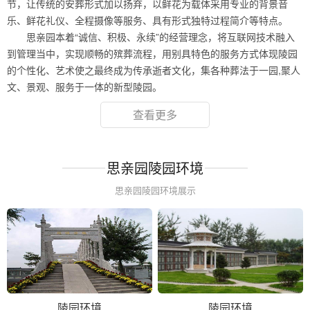
节，让传统的安葬形式加以扬弃，以鲜花为载体采用专业的背景音
乐、鲜花礼仪、全程摄像等服务、具有形式独特过程简介等特点。
思亲园本着“诚信、积极、永续”的经营理念，将互联网技术融入
到管理当中，实现顺畅的殡葬流程，用别具特色的服务方式体现陵园
的个性化、艺术使之最终成为传承逝者文化，集各种葬法于一园,聚人
文、景观、服务于一体的新型陵园。
查看更多
思亲园陵园环境
思亲园陵园环境展示
陵园环境
陵园环境