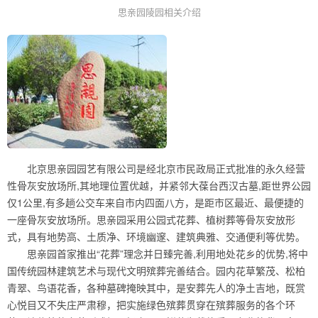
思亲园陵园相关介绍
北京思亲园园艺有限公司是经北京市民政局正式批准的永久经营
性骨灰安放场所,其地理位置优越，并紧邻大葆台西汉古墓,距世界公园
仅1公里,有多趟公交车来自市内四面八方，是距市区最近、最便捷的
一座骨灰安放场所。思亲园采用公园式花葬、植树葬等骨灰安放形
式，具有地势高、土质净、环境幽邃、建筑典雅、交通便利等优势。
思亲园首家推出“花葬”理念并日臻完善,利用地处花乡的优势,将中
国传统园林建筑艺术与现代文明殡葬完善结合。园内花草繁茂、松柏
青翠、鸟语花香，各种墓碑掩映其中，是安葬先人的净土吉地，既赏
心悦目又不失庄严肃穆，把实施绿色殡葬贯穿在殡葬服务的各个环