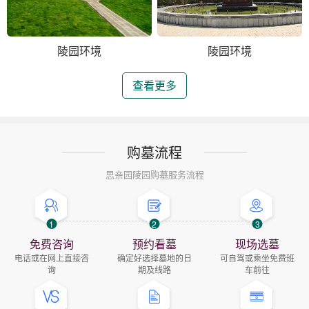
陵园环境
陵园环境
查看更多
购墓流程
思亲园陵园购墓服务流程
1
2
3
免费咨询
预约看墓
现场选墓
电话或在网上直接咨
确定好选择墓地的日
可自驾或乘坐免费班
询
期及线路
车前往