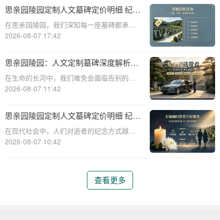
碑服务，以满足客户对逝者的特殊纪念需
思亲园陵园定制人文墓碑定价明细 纪念
求。本文将详细介绍思亲园陵园定制艺术墓
空间免费开放使用详解
在思亲园陵园，我们深知每一座墓碑都承载
碑的报价明细
着对逝者的深深怀念和对生者的美好祝愿。
2026-08-07 17:42
因此，我们精心定制的人文墓碑不仅是对逝
者的永恒纪念，更是生者情感的寄托。本文
思亲园陵园：人文定制墓碑深度解析
将详细介绍思亲园陵园定制人文墓碑的定价
——定价明细、追思仪式配套、专属优
在生命的长河中，我们难免会面临告别的时
明细以及纪
惠及价值服务详解
刻。当挚爱的亲人离去，留下的是无尽的思
2026-08-07 11:42
念与深深的缅怀。思亲园陵园，作为一家专
业的陵园服务机构，始终以温暖和关怀为核
思亲园陵园定制人文墓碑定价明细 纪念
心，为家属提供周到、人性化的服务。本文
空间免费开放使用详解
在现代社会中，人们对逝者的纪念方式越来
将为您详细
越注重人文关怀和个性化需求。思亲园陵园
2026-08-07 10:42
作为一家专业的陵园服务机构，提供定制人
文墓碑服务，以满足不同家庭的纪念需求。
本文将详细介绍思亲园陵园定制人文墓碑的
查看更多
定价明细以