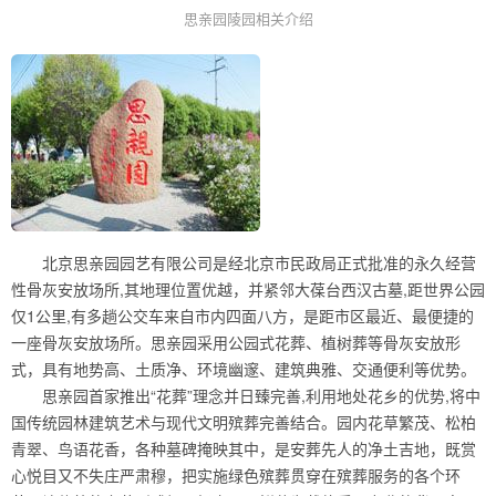
思亲园陵园相关介绍
北京思亲园园艺有限公司是经北京市民政局正式批准的永久经营
性骨灰安放场所,其地理位置优越，并紧邻大葆台西汉古墓,距世界公园
仅1公里,有多趟公交车来自市内四面八方，是距市区最近、最便捷的
一座骨灰安放场所。思亲园采用公园式花葬、植树葬等骨灰安放形
式，具有地势高、土质净、环境幽邃、建筑典雅、交通便利等优势。
思亲园首家推出“花葬”理念并日臻完善,利用地处花乡的优势,将中
国传统园林建筑艺术与现代文明殡葬完善结合。园内花草繁茂、松柏
青翠、鸟语花香，各种墓碑掩映其中，是安葬先人的净土吉地，既赏
心悦目又不失庄严肃穆，把实施绿色殡葬贯穿在殡葬服务的各个环