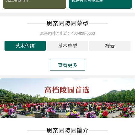
思亲园陵园墓型
思亲园陵园电话：400-838-5063
艺术传统
基本墓型
祥云
查看更多
思亲园陵园简介