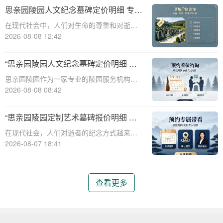
直秉承着尊重生命、传承文化的理念，推出
思亲园陵园人文纪念墓碑定价明细 专属
了一系列人文艺术墓碑，以满足不同家庭对
追思场地购墓即享详解
在现代社会中，人们对生命的尊重和对逝者
于纪念和缅
的缅怀愈发重视。思亲园陵园作为一家专业
2026-08-08 12:42
的陵园机构，提供了一系列人文纪念墓碑服
务，旨在为家属提供一个庄重、宁静的场
“思亲园陵园人文纪念墓碑定价明细 专
所，以表达对逝者的无限思念。本文将详细
属追思场地购墓即享 详解与优惠活动”
思亲园陵园作为一家专业的陵园服务机构，
介绍思亲园陵
致力于为家属提供高质量、人性化的纪念服
2026-08-08 08:42
务。本文将详细介绍思亲园陵园人文纪念墓
碑的定价明细，以及专属追思场地的购墓优
“思亲园陵园定制艺术墓碑报价明细 活
惠活动，帮助家属更好地了解和选择合适的
动减免设计雕刻费用详解”
在现代社会，人们对逝者的纪念方式越来越
纪念方式。
注重个性化与艺术性。思亲园陵园作为一家
2026-08-07 18:41
专业的陵园服务提供商，推出了定制艺术墓
碑服务，以满足客户对逝者的特殊纪念需
求。本文将详细介绍思亲园陵园定制艺术墓
查看更多
碑的报价明细