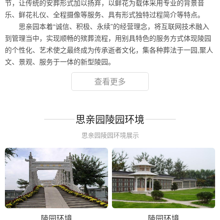
节，让传统的安葬形式加以扬弃，以鲜花为载体采用专业的背景音
乐、鲜花礼仪、全程摄像等服务、具有形式独特过程简介等特点。
思亲园本着“诚信、积极、永续”的经营理念，将互联网技术融入
到管理当中，实现顺畅的殡葬流程，用别具特色的服务方式体现陵园
的个性化、艺术使之最终成为传承逝者文化，集各种葬法于一园,聚人
文、景观、服务于一体的新型陵园。
查看更多
思亲园陵园环境
思亲园陵园环境展示
陵园环境
陵园环境