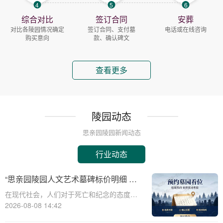
4
5
6
综合对比
签订合同
安葬
对比各陵园情况确定
签订合同、支付墓
电话或在线咨询
购买意向
款、确认碑文
查看更多
陵园动态
思亲园陵园新闻动态
行业动态
“思亲园陵园人文艺术墓碑标价明细 感
恩季购墓专属补贴”
在现代社会，人们对于死亡和纪念的态度逐
渐变得更加人文和个性化。思亲园陵园作为
2026-08-08 14:42
一家致力于提供高品质殡葬服务的机构，一