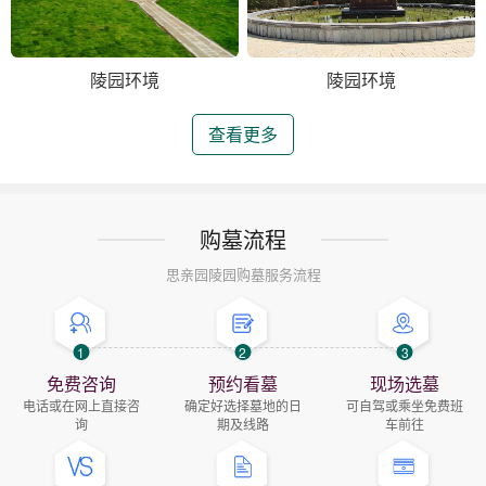
陵园环境
陵园环境
查看更多
购墓流程
思亲园陵园购墓服务流程
1
2
3
免费咨询
预约看墓
现场选墓
电话或在网上直接咨
确定好选择墓地的日
可自驾或乘坐免费班
询
期及线路
车前往