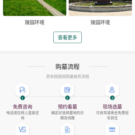
陵园环境
陵园环境
查看更多
购墓流程
思亲园陵园购墓服务流程
1
2
3
免费咨询
预约看墓
现场选墓
电话或在网上直接咨
确定好选择墓地的日
可自驾或乘坐免费班
询
期及线路
车前往