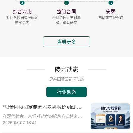
4
5
6
综合对比
签订合同
安葬
对比各陵园情况确定
签订合同、支付墓
电话或在线咨询
购买意向
款、确认碑文
查看更多
陵园动态
思亲园陵园新闻动态
行业动态
“思亲园陵园定制艺术墓碑报价明细 活
动减免设计雕刻费用详解”
在现代社会，人们对逝者的纪念方式越来越
注重个性化与艺术性。思亲园陵园作为一家
2026-08-07 18:41
专业的陵园服务提供商，推出了定制艺术墓