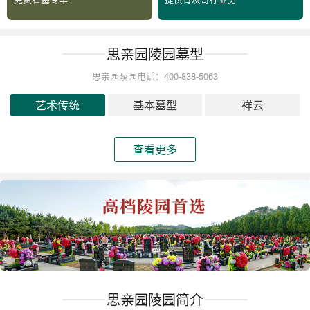
思亲园陵园墓型
思亲园陵园电话：400-838-5063
艺术传统
基本墓型
祥云
查看更多
思亲园陵园简介