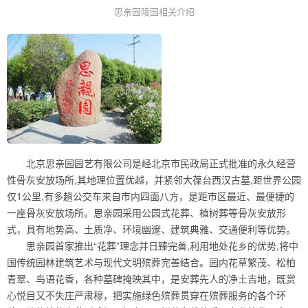
思亲园陵园相关介绍
北京思亲园园艺有限公司是经北京市民政局正式批准的永久经营
性骨灰安放场所,其地理位置优越，并紧邻大葆台西汉古墓,距世界公园
仅1公里,有多趟公交车来自市内四面八方，是距市区最近、最便捷的
一座骨灰安放场所。思亲园采用公园式花葬、植树葬等骨灰安放形
式，具有地势高、土质净、环境幽邃、建筑典雅、交通便利等优势。
思亲园首家推出“花葬”理念并日臻完善,利用地处花乡的优势,将中
国传统园林建筑艺术与现代文明殡葬完善结合。园内花草繁茂、松柏
青翠、鸟语花香，各种墓碑掩映其中，是安葬先人的净土吉地，既赏
心悦目又不失庄严肃穆，把实施绿色殡葬贯穿在殡葬服务的各个环