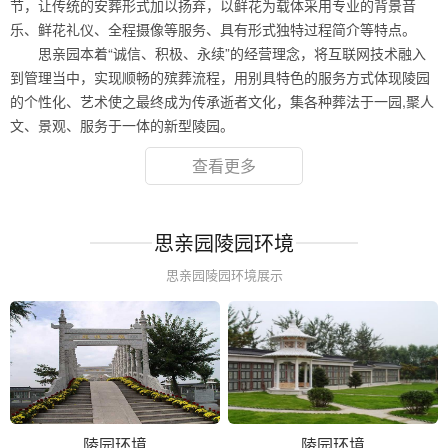
节，让传统的安葬形式加以扬弃，以鲜花为载体采用专业的背景音
乐、鲜花礼仪、全程摄像等服务、具有形式独特过程简介等特点。
思亲园本着“诚信、积极、永续”的经营理念，将互联网技术融入
到管理当中，实现顺畅的殡葬流程，用别具特色的服务方式体现陵园
的个性化、艺术使之最终成为传承逝者文化，集各种葬法于一园,聚人
文、景观、服务于一体的新型陵园。
查看更多
思亲园陵园环境
思亲园陵园环境展示
陵园环境
陵园环境