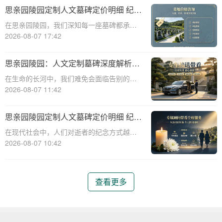
碑服务，以满足客户对逝者的特殊纪念需
思亲园陵园定制人文墓碑定价明细 纪念
求。本文将详细介绍思亲园陵园定制艺术墓
空间免费开放使用详解
在思亲园陵园，我们深知每一座墓碑都承载
碑的报价明细
着对逝者的深深怀念和对生者的美好祝愿。
2026-08-07 17:42
因此，我们精心定制的人文墓碑不仅是对逝
者的永恒纪念，更是生者情感的寄托。本文
思亲园陵园：人文定制墓碑深度解析
将详细介绍思亲园陵园定制人文墓碑的定价
——定价明细、追思仪式配套、专属优
在生命的长河中，我们难免会面临告别的时
明细以及纪
惠及价值服务详解
刻。当挚爱的亲人离去，留下的是无尽的思
2026-08-07 11:42
念与深深的缅怀。思亲园陵园，作为一家专
业的陵园服务机构，始终以温暖和关怀为核
思亲园陵园定制人文墓碑定价明细 纪念
心，为家属提供周到、人性化的服务。本文
空间免费开放使用详解
在现代社会中，人们对逝者的纪念方式越来
将为您详细
越注重人文关怀和个性化需求。思亲园陵园
2026-08-07 10:42
作为一家专业的陵园服务机构，提供定制人
文墓碑服务，以满足不同家庭的纪念需求。
本文将详细介绍思亲园陵园定制人文墓碑的
查看更多
定价明细以