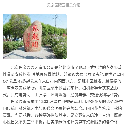
思亲园陵园相关介绍
北京思亲园园艺有限公司是经北京市民政局正式批准的永久经营
性骨灰安放场所,其地理位置优越，并紧邻大葆台西汉古墓,距世界公园
仅1公里,有多趟公交车来自市内四面八方，是距市区最近、最便捷的
一座骨灰安放场所。思亲园采用公园式花葬、植树葬等骨灰安放形
式，具有地势高、土质净、环境幽邃、建筑典雅、交通便利等优势。
思亲园首家推出“花葬”理念并日臻完善,利用地处花乡的优势,将中
国传统园林建筑艺术与现代文明殡葬完善结合。园内花草繁茂、松柏
青翠、鸟语花香，各种墓碑掩映其中，是安葬先人的净土吉地，既赏
心悦目又不失庄严肃穆，把实施绿色殡葬贯穿在殡葬服务的各个环