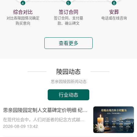
4
5
6
综合对比
签订合同
安葬
对比各陵园情况确定
签订合同、支付墓
电话或在线咨询
购买意向
款、确认碑文
查看更多
陵园动态
思亲园陵园新闻动态
行业动态
思亲园陵园定制人文墓碑定价明细 纪念
空间免费开放使用详解
在现代社会中，人们对逝者的纪念方式越来
越注重人文关怀和精神寄托。思亲园陵园作
2026-08-09 13:42
为一家专业的陵园服务提供商，为家属提供