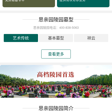
思亲园陵园墓型
思亲园陵园电话：400-838-5063
艺术传统
基本墓型
祥云
查看更多
思亲园陵园简介