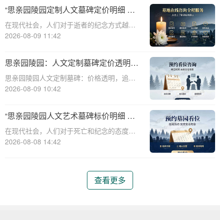
了一系列定制化的人文墓碑服务。本文将详
“思亲园陵园定制人文墓碑定价明细 纪
细介绍思亲园陵园定制人文墓碑的定价明
念空间免费开放使用”
在现代社会，人们对于逝者的纪念方式越来
细，以及纪念
越多样化，个性化、定制化的需求也逐渐增
2026-08-09 11:42
多。思亲园陵园作为一家专业的陵园服务提
供商，致力于为家属提供高品质、个性化的
思亲园陵园：人文定制墓碑定价透明，
服务，其中包括定制人文墓碑和纪念空间免
购墓即享追思仪式与专属福利
思亲园陵园人文定制墓碑：价格透明，追思
费开放使用
仪式购墓即赠专属福利详解☎ 思亲园陵园电
2026-08-09 10:42
话:400-838-5063人生无常，生老病死是自然
规律。当亲人离去，我们心中留下的是无尽
“思亲园陵园人文艺术墓碑标价明细 感
的思念与缅怀。为了更好地纪念和
恩季购墓专属补贴”
在现代社会，人们对于死亡和纪念的态度逐
渐变得更加人文和个性化。思亲园陵园作为
2026-08-08 14:42
一家致力于提供高品质殡葬服务的机构，一
直秉承着尊重生命、传承文化的理念，推出
了一系列人文艺术墓碑，以满足不同家庭对
查看更多
于纪念和缅