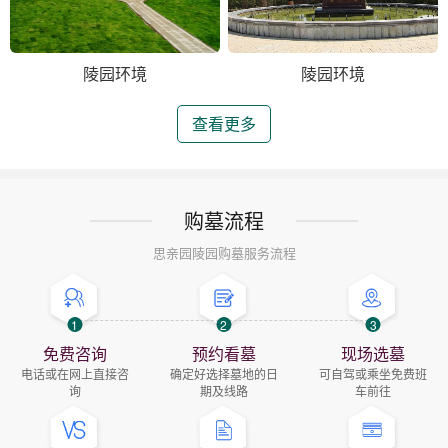
陵园环境
陵园环境
查看更多
购墓流程
思亲园陵园购墓服务流程
1
2
3
免费咨询
预约看墓
现场选墓
电话或在网上直接咨
确定好选择墓地的日
可自驾或乘坐免费班
询
期及线路
车前往