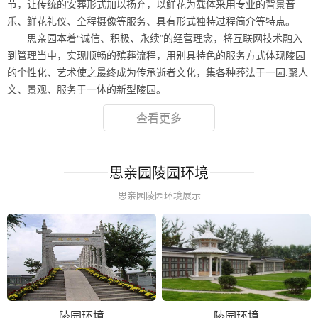
节，让传统的安葬形式加以扬弃，以鲜花为载体采用专业的背景音
乐、鲜花礼仪、全程摄像等服务、具有形式独特过程简介等特点。
思亲园本着“诚信、积极、永续”的经营理念，将互联网技术融入
到管理当中，实现顺畅的殡葬流程，用别具特色的服务方式体现陵园
的个性化、艺术使之最终成为传承逝者文化，集各种葬法于一园,聚人
文、景观、服务于一体的新型陵园。
查看更多
思亲园陵园环境
思亲园陵园环境展示
陵园环境
陵园环境