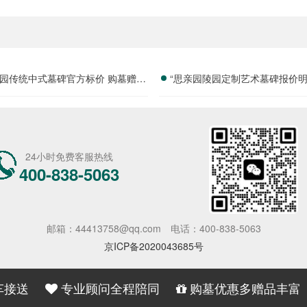
园传统中式墓碑官方标价 购墓赠送
“思亲园陵园定制艺术墓碑报价明
套祭祀摆件价格与福利深度解析
免设计雕刻费用详解”
24小时免费客服热线
400-838-5063
邮箱：44413758@qq.com
电话：400-838-5063
京ICP备2020043685号
车接送
专业顾问全程陪同
购墓优惠多赠品丰富