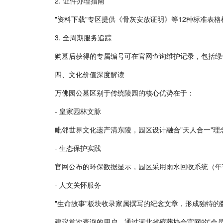
2. 证件办理指南
"资料下载"专区提供《骨灰安放证明》等12种标准
3. 全周期服务追踪
购墓后获得的专属编号可在官网查询维护记录，包括绿
四、文化价值深度解读
万佛园公墓区别于传统陵园的核心优势在于：
- 皇家园林文脉
毗邻世界文化遗产清东陵，园区设计融合"天人合一"理
- 生态保护实践
官网公布的环保数据显示，园区采用雨水回收系统（年节
- 人文关怀服务
"生命故事"板块收录家属撰写的纪念文章，形成独特的
建议首次查询的用户，通过河北省殡葬协会官网的"会员单