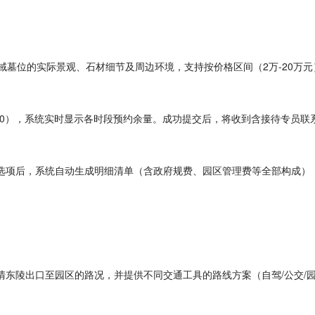
区域墓位的实际景观、石材细节及周边环境，支持按价格区间（2万-20万
16:00），系统实时显示各时段预约余量。成功提交后，将收到含接待专员
等选项后，系统自动生成明细清单（含政府规费、园区管理费等全部构成），
清东陵出口至园区的路况，并提供不同交通工具的路线方案（自驾/公交/园