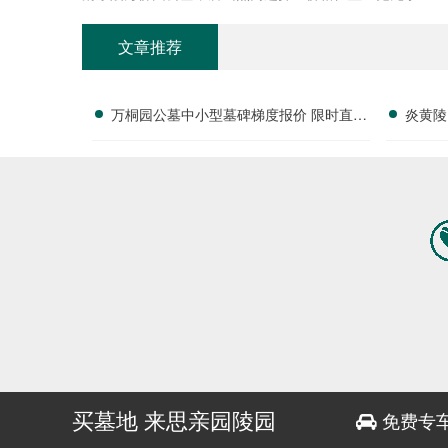
文章推荐
万桐园公墓中小型墓碑梯度报价 限时直降
炎黄陵
活动名额有限详解
全
买墓地 来思亲园陵园
免费专