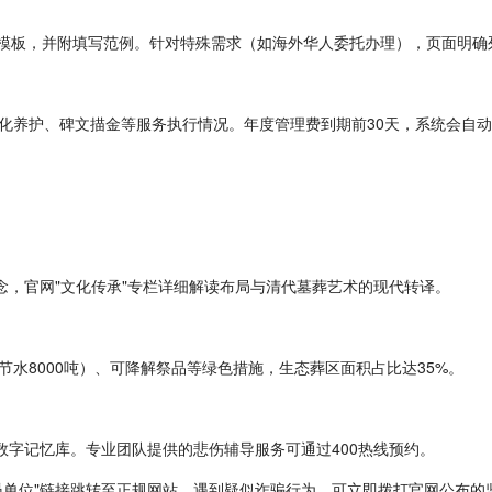
表格模板，并附填写范例。针对特殊需求（如海外华人委托办理），页面明
化养护、碑文描金等服务执行情况。年度管理费到期前30天，系统会自
念，官网"文化传承"专栏详细解读布局与清代墓葬艺术的现代转译。
水8000吨）、可降解祭品等绿色措施，生态葬区面积占比达35%。
数字记忆库。专业团队提供的悲伤辅导服务可通过400热线预约。
位"链接跳转至正规网站。遇到疑似诈骗行为，可立即拨打官网公布的监察电话