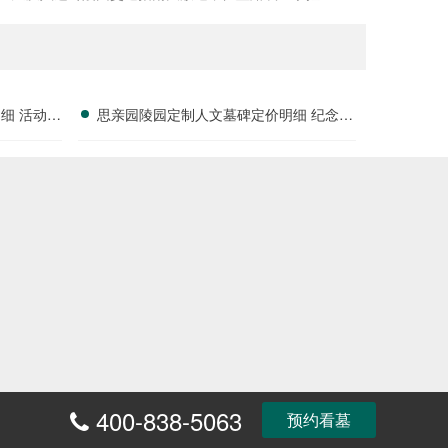
细 活动减
思亲园陵园定制人文墓碑定价明细 纪念空
间免费开放使用详解
400-838-5063
预约看墓