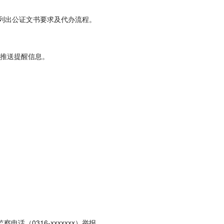
确列出公证文书要求及代办流程。
动推送提醒信息。
（0316-xxxxxxx）举报。