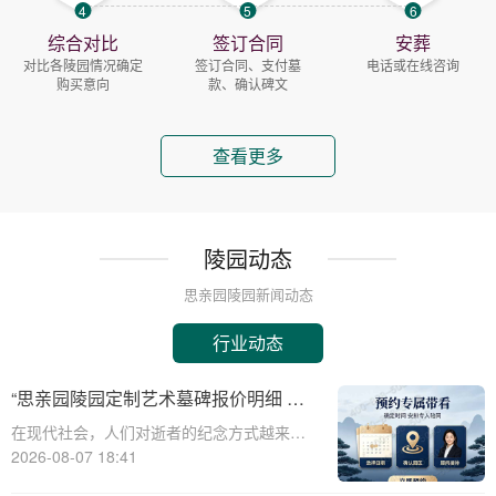
4
5
6
综合对比
签订合同
安葬
对比各陵园情况确定
签订合同、支付墓
电话或在线咨询
购买意向
款、确认碑文
查看更多
陵园动态
思亲园陵园新闻动态
行业动态
“思亲园陵园定制艺术墓碑报价明细 活
动减免设计雕刻费用详解”
在现代社会，人们对逝者的纪念方式越来越
注重个性化与艺术性。思亲园陵园作为一家
2026-08-07 18:41
专业的陵园服务提供商，推出了定制艺术墓