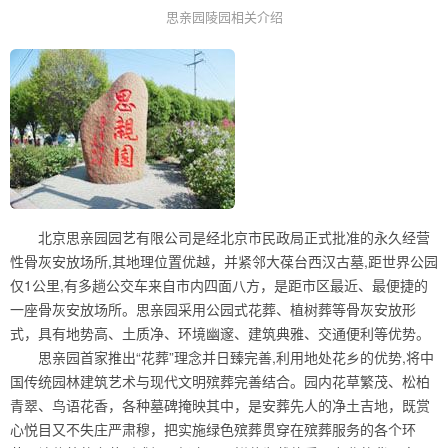
思亲园陵园相关介绍
北京思亲园园艺有限公司是经北京市民政局正式批准的永久经营
性骨灰安放场所,其地理位置优越，并紧邻大葆台西汉古墓,距世界公园
仅1公里,有多趟公交车来自市内四面八方，是距市区最近、最便捷的
一座骨灰安放场所。思亲园采用公园式花葬、植树葬等骨灰安放形
式，具有地势高、土质净、环境幽邃、建筑典雅、交通便利等优势。
思亲园首家推出“花葬”理念并日臻完善,利用地处花乡的优势,将中
国传统园林建筑艺术与现代文明殡葬完善结合。园内花草繁茂、松柏
青翠、鸟语花香，各种墓碑掩映其中，是安葬先人的净土吉地，既赏
心悦目又不失庄严肃穆，把实施绿色殡葬贯穿在殡葬服务的各个环