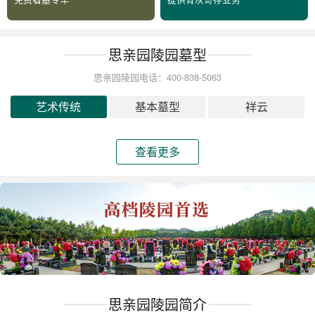
思亲园陵园墓型
思亲园陵园电话：400-838-5063
艺术传统
基本墓型
祥云
查看更多
思亲园陵园简介