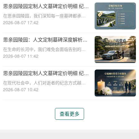
碑服务，以满足客户对逝者的特殊纪念需
思亲园陵园定制人文墓碑定价明细 纪念
求。本文将详细介绍思亲园陵园定制艺术墓
空间免费开放使用详解
在思亲园陵园，我们深知每一座墓碑都承载
碑的报价明细
着对逝者的深深怀念和对生者的美好祝愿。
2026-08-07 17:42
因此，我们精心定制的人文墓碑不仅是对逝
者的永恒纪念，更是生者情感的寄托。本文
思亲园陵园：人文定制墓碑深度解析
将详细介绍思亲园陵园定制人文墓碑的定价
——定价明细、追思仪式配套、专属优
在生命的长河中，我们难免会面临告别的时
明细以及纪
惠及价值服务详解
刻。当挚爱的亲人离去，留下的是无尽的思
2026-08-07 11:42
念与深深的缅怀。思亲园陵园，作为一家专
业的陵园服务机构，始终以温暖和关怀为核
思亲园陵园定制人文墓碑定价明细 纪念
心，为家属提供周到、人性化的服务。本文
空间免费开放使用详解
在现代社会中，人们对逝者的纪念方式越来
将为您详细
越注重人文关怀和个性化需求。思亲园陵园
2026-08-07 10:42
作为一家专业的陵园服务机构，提供定制人
文墓碑服务，以满足不同家庭的纪念需求。
本文将详细介绍思亲园陵园定制人文墓碑的
查看更多
定价明细以