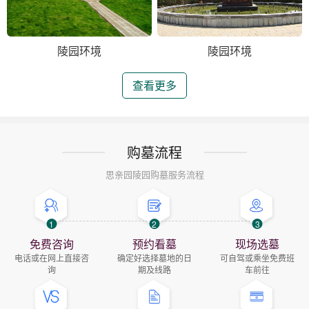
陵园环境
陵园环境
查看更多
购墓流程
思亲园陵园购墓服务流程
1
2
3
免费咨询
预约看墓
现场选墓
电话或在网上直接咨
确定好选择墓地的日
可自驾或乘坐免费班
询
期及线路
车前往