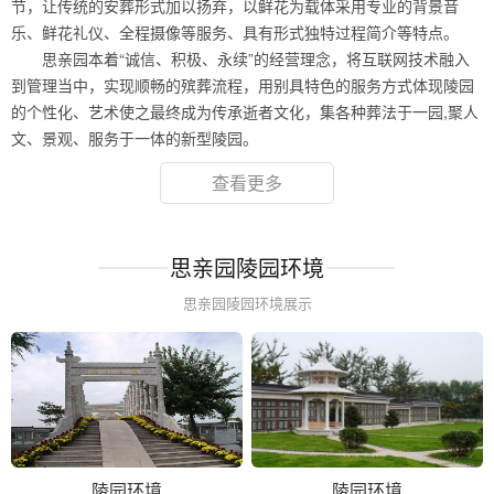
节，让传统的安葬形式加以扬弃，以鲜花为载体采用专业的背景音
乐、鲜花礼仪、全程摄像等服务、具有形式独特过程简介等特点。
思亲园本着“诚信、积极、永续”的经营理念，将互联网技术融入
到管理当中，实现顺畅的殡葬流程，用别具特色的服务方式体现陵园
的个性化、艺术使之最终成为传承逝者文化，集各种葬法于一园,聚人
文、景观、服务于一体的新型陵园。
查看更多
思亲园陵园环境
思亲园陵园环境展示
陵园环境
陵园环境