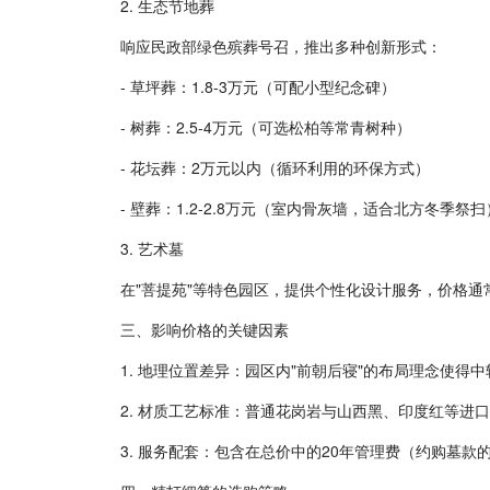
2. 生态节地葬
响应民政部绿色殡葬号召，推出多种创新形式：
- 草坪葬：1.8-3万元（可配小型纪念碑）
- 树葬：2.5-4万元（可选松柏等常青树种）
- 花坛葬：2万元以内（循环利用的环保方式）
- 壁葬：1.2-2.8万元（室内骨灰墙，适合北方冬季祭扫
3. 艺术墓
在"菩提苑"等特色园区，提供个性化设计服务，价格通
三、影响价格的关键因素
1. 地理位置差异：园区内"前朝后寝"的布局理念使得
2. 材质工艺标准：普通花岗岩与山西黑、印度红等进口石
3. 服务配套：包含在总价中的20年管理费（约购墓款