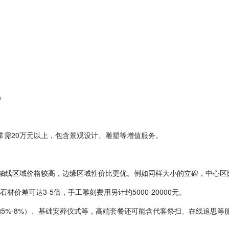
）
常需20万元以上，包含景观设计、雕塑等增值服务。
中轴线区域价格较高，边缘区域性价比更优。例如同样大小的立碑，中心区比外
材价差可达3-5倍，手工雕刻费用另计约5000-20000元。
的5%-8%）、基础安葬仪式等，高端套餐还可能含代客祭扫、在线追思等