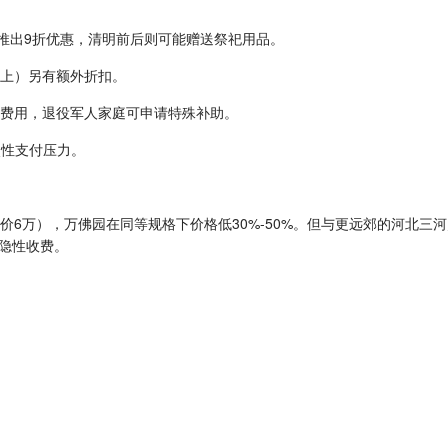
会推出9折优惠，清明前后则可能赠送祭祀用品。
座以上）另有额外折扣。
分费用，退役军人家庭可申请特殊补助。
次性支付压力。
价6万），万佛园在同等规格下价格低30%-50%。但与更远郊的河北三河
隐性收费。