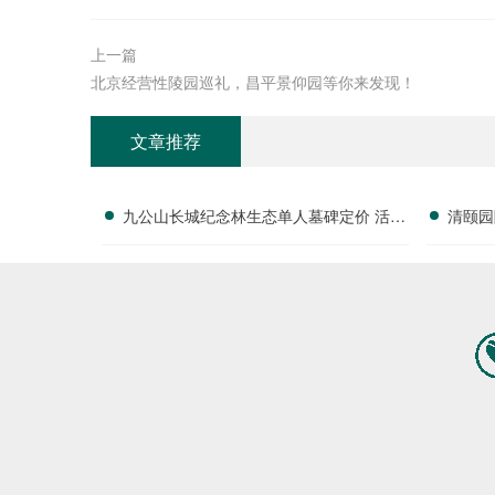
上一篇
北京经营性陵园巡礼，昌平景仰园等你来发现！
文章推荐
九公山长城纪念林生态单人墓碑定价 活动
清颐园
直降数千福利丰厚详解