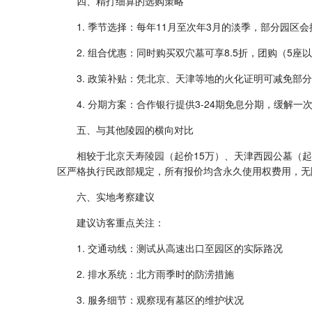
四、精打细算的选购策略
1. 季节选择：每年11月至次年3月的淡季，部分园区
2. 组合优惠：同时购买双穴墓可享8.5折，团购（5
3. 政策补贴：凭北京、天津等地的火化证明可减免部
4. 分期方案：合作银行提供3-24期免息分期，缓解一
五、与其他陵园的横向对比
相较于北京
天寿陵园
（起价15万）、天津西园公墓（起
区严格执行民政部规定，所有报价均含永久使用权费用，无
六、实地考察建议
建议访客重点关注：
1. 交通动线：测试从高速出口至园区的实际路况
2. 排水系统：北方雨季时的防涝措施
3. 服务细节：观察现有墓区的维护状况