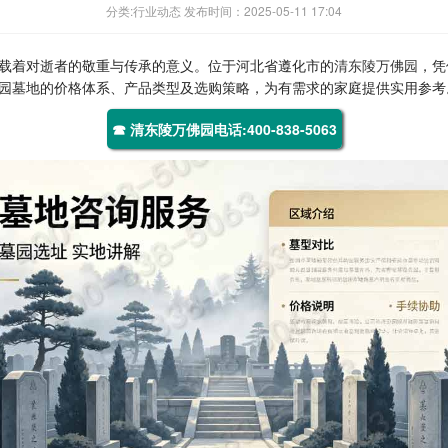
分类:行业动态 发布时间：2025-05-11 17:04
载着对逝者的敬重与传承的意义。位于河北省遵化市的
清东陵万佛园
，凭
园墓地的价格体系、产品类型及选购策略，为有需求的家庭提供实用参考
☎ 清东陵万佛园电话:400-838-5063