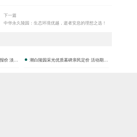
下一篇
中华永久陵园：生态环境优越，逝者安息的理想之选！
报价 淡季
潮白陵园采光优质墓碑亲民定价 活动期延
长免管理费年限 限时福利解读