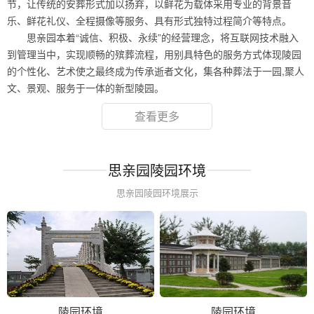
节，让传统的安葬形式加以扬弃，以鲜花为载体采用专业的背景音
乐、鲜花礼仪、全程摄像等服务、具有形式独特过程简介等特点。
思亲园本着“诚信、积极、永续”的经营理念，将互联网技术融入
到管理当中，实现顺畅的殡葬流程，用别具特色的服务方式体现陵园
的个性化、艺术使之最终成为传承逝者文化，集各种葬法于一园,聚人
文、景观、服务于一体的新型陵园。
查看更多
思亲园陵园环境
思亲园陵园环境展示
陵园环境
陵园环境