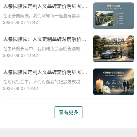
碑服务，以满足客户对逝者的特殊纪念需
思亲园陵园定制人文墓碑定价明细 纪念
求。本文将详细介绍思亲园陵园定制艺术墓
空间免费开放使用详解
在思亲园陵园，我们深知每一座墓碑都承载
碑的报价明细
着对逝者的深深怀念和对生者的美好祝愿。
2026-08-07 17:42
因此，我们精心定制的人文墓碑不仅是对逝
者的永恒纪念，更是生者情感的寄托。本文
思亲园陵园：人文定制墓碑深度解析
将详细介绍思亲园陵园定制人文墓碑的定价
——定价明细、追思仪式配套、专属优
在生命的长河中，我们难免会面临告别的时
明细以及纪
惠及价值服务详解
刻。当挚爱的亲人离去，留下的是无尽的思
2026-08-07 11:42
念与深深的缅怀。思亲园陵园，作为一家专
业的陵园服务机构，始终以温暖和关怀为核
思亲园陵园定制人文墓碑定价明细 纪念
心，为家属提供周到、人性化的服务。本文
空间免费开放使用详解
在现代社会中，人们对逝者的纪念方式越来
将为您详细
越注重人文关怀和个性化需求。思亲园陵园
2026-08-07 10:42
作为一家专业的陵园服务机构，提供定制人
文墓碑服务，以满足不同家庭的纪念需求。
本文将详细介绍思亲园陵园定制人文墓碑的
查看更多
定价明细以