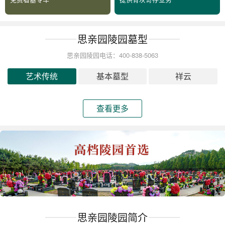
思亲园陵园墓型
思亲园陵园电话：400-838-5063
艺术传统
基本墓型
祥云
查看更多
思亲园陵园简介