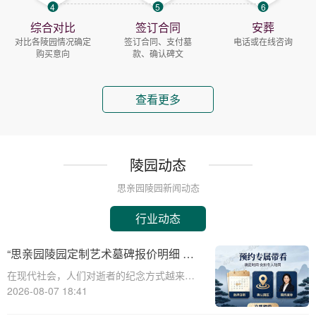
4
5
6
综合对比
签订合同
安葬
对比各陵园情况确定
签订合同、支付墓
电话或在线咨询
购买意向
款、确认碑文
查看更多
陵园动态
思亲园陵园新闻动态
行业动态
“思亲园陵园定制艺术墓碑报价明细 活
动减免设计雕刻费用详解”
在现代社会，人们对逝者的纪念方式越来越
注重个性化与艺术性。思亲园陵园作为一家
2026-08-07 18:41
专业的陵园服务提供商，推出了定制艺术墓