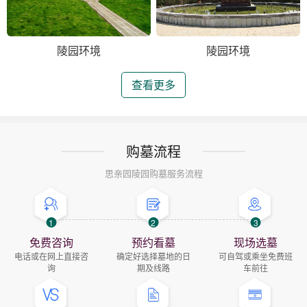
陵园环境
陵园环境
查看更多
购墓流程
思亲园陵园购墓服务流程
1
2
3
免费咨询
预约看墓
现场选墓
电话或在网上直接咨
确定好选择墓地的日
可自驾或乘坐免费班
询
期及线路
车前往