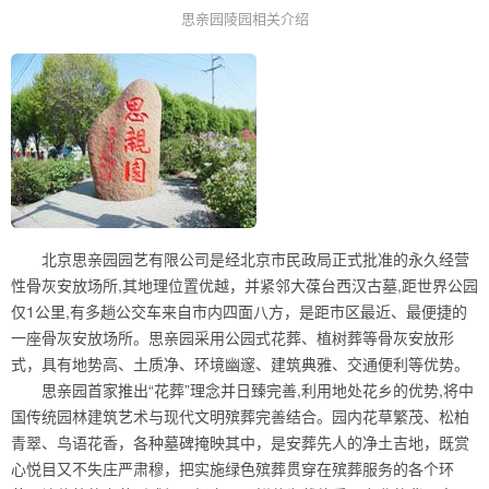
思亲园陵园相关介绍
北京思亲园园艺有限公司是经北京市民政局正式批准的永久经营
性骨灰安放场所,其地理位置优越，并紧邻大葆台西汉古墓,距世界公园
仅1公里,有多趟公交车来自市内四面八方，是距市区最近、最便捷的
一座骨灰安放场所。思亲园采用公园式花葬、植树葬等骨灰安放形
式，具有地势高、土质净、环境幽邃、建筑典雅、交通便利等优势。
思亲园首家推出“花葬”理念并日臻完善,利用地处花乡的优势,将中
国传统园林建筑艺术与现代文明殡葬完善结合。园内花草繁茂、松柏
青翠、鸟语花香，各种墓碑掩映其中，是安葬先人的净土吉地，既赏
心悦目又不失庄严肃穆，把实施绿色殡葬贯穿在殡葬服务的各个环