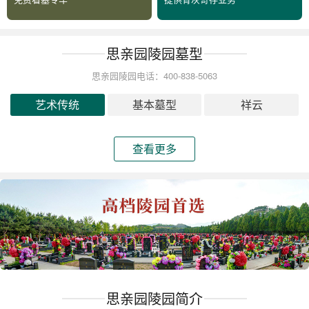
思亲园陵园墓型
思亲园陵园电话：400-838-5063
艺术传统
基本墓型
祥云
查看更多
思亲园陵园简介