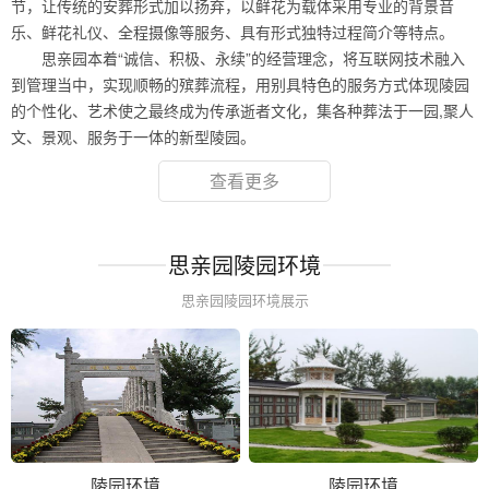
节，让传统的安葬形式加以扬弃，以鲜花为载体采用专业的背景音
乐、鲜花礼仪、全程摄像等服务、具有形式独特过程简介等特点。
思亲园本着“诚信、积极、永续”的经营理念，将互联网技术融入
到管理当中，实现顺畅的殡葬流程，用别具特色的服务方式体现陵园
的个性化、艺术使之最终成为传承逝者文化，集各种葬法于一园,聚人
文、景观、服务于一体的新型陵园。
查看更多
思亲园陵园环境
思亲园陵园环境展示
陵园环境
陵园环境