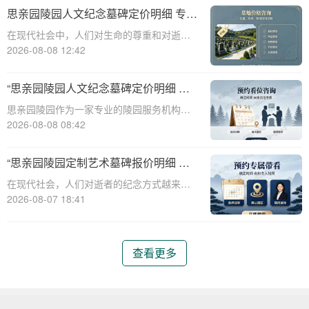
直秉承着尊重生命、传承文化的理念，推出
思亲园陵园人文纪念墓碑定价明细 专属
了一系列人文艺术墓碑，以满足不同家庭对
追思场地购墓即享详解
在现代社会中，人们对生命的尊重和对逝者
于纪念和缅
的缅怀愈发重视。思亲园陵园作为一家专业
2026-08-08 12:42
的陵园机构，提供了一系列人文纪念墓碑服
务，旨在为家属提供一个庄重、宁静的场
“思亲园陵园人文纪念墓碑定价明细 专
所，以表达对逝者的无限思念。本文将详细
属追思场地购墓即享 详解与优惠活动”
思亲园陵园作为一家专业的陵园服务机构，
介绍思亲园陵
致力于为家属提供高质量、人性化的纪念服
2026-08-08 08:42
务。本文将详细介绍思亲园陵园人文纪念墓
碑的定价明细，以及专属追思场地的购墓优
“思亲园陵园定制艺术墓碑报价明细 活
惠活动，帮助家属更好地了解和选择合适的
动减免设计雕刻费用详解”
在现代社会，人们对逝者的纪念方式越来越
纪念方式。
注重个性化与艺术性。思亲园陵园作为一家
2026-08-07 18:41
专业的陵园服务提供商，推出了定制艺术墓
碑服务，以满足客户对逝者的特殊纪念需
求。本文将详细介绍思亲园陵园定制艺术墓
查看更多
碑的报价明细