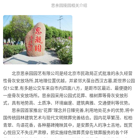
思亲园陵园相关介绍
北京思亲园园艺有限公司是经北京市民政局正式批准的永久经营
性骨灰安放场所,其地理位置优越，并紧邻大葆台西汉古墓,距世界公园
仅1公里,有多趟公交车来自市内四面八方，是距市区最近、最便捷的
一座骨灰安放场所。思亲园采用公园式花葬、植树葬等骨灰安放形
式，具有地势高、土质净、环境幽邃、建筑典雅、交通便利等优势。
思亲园首家推出“花葬”理念并日臻完善,利用地处花乡的优势,将中
国传统园林建筑艺术与现代文明殡葬完善结合。园内花草繁茂、松柏
青翠、鸟语花香，各种墓碑掩映其中，是安葬先人的净土吉地，既赏
心悦目又不失庄严肃穆，把实施绿色殡葬贯穿在殡葬服务的各个环