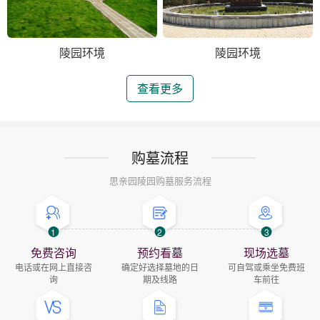
陵园环境
陵园环境
查看更多
购墓流程
思亲园陵园购墓服务流程
1
2
3
免费咨询
预约看墓
现场选墓
电话或在网上直接咨
确定好选择墓地的日
可自驾或乘坐免费班
询
期及线路
车前往