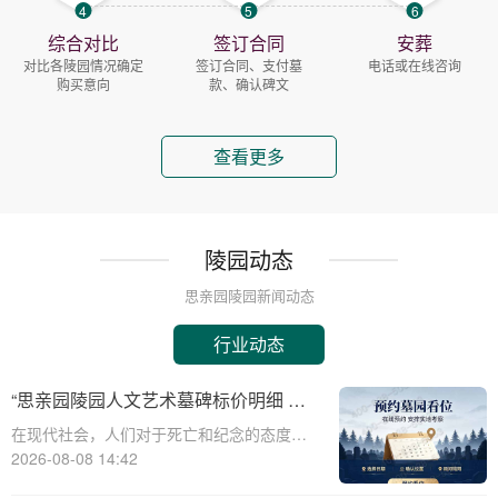
4
5
6
综合对比
签订合同
安葬
对比各陵园情况确定
签订合同、支付墓
电话或在线咨询
购买意向
款、确认碑文
查看更多
陵园动态
思亲园陵园新闻动态
行业动态
“思亲园陵园人文艺术墓碑标价明细 感
恩季购墓专属补贴”
在现代社会，人们对于死亡和纪念的态度逐
渐变得更加人文和个性化。思亲园陵园作为
2026-08-08 14:42
一家致力于提供高品质殡葬服务的机构，一