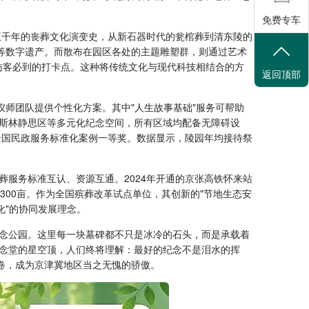
免费专车
五千年的丧葬文化演变史，从新石器时代的瓮棺葬到清东陵的
等数字遗产。而散布在园区各处的主题雕塑群，则通过艺术
为访客必到的打卡点。这种将传统文化与现代科技相结合的方
返回顶部
仪师团队提供个性化方案。其中"人生故事基础"服务可帮助
斯林静思区等多元化纪念空间，所有区域均配备无障碍设
年全国民政服务标准化案例一等奖。数据显示，陵园年均接待祭
服务标准互认、资源互通。2024年开通的京张高铁怀来站
300亩。作为全国殡葬改革试点单位，其创新的"节地生态安
化"的协同发展理念。
念公园。这里每一块墓碑都不只是冰冷的石头，而是承载着
念堂的星空顶，人们终将理解：最好的纪念不是泪水的挥
卷，成为京津冀地区当之无愧的骄傲。