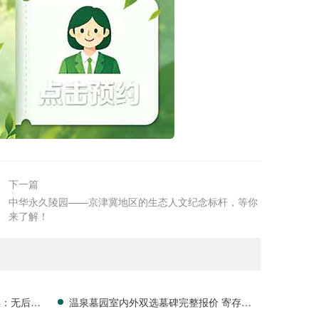
下一篇
中华永久陵园——京津冀地区的生态人文纪念标杆，等你
来了解！
解：无后期
温泉墓园室内外双选墓碑完整报价 寄存碑