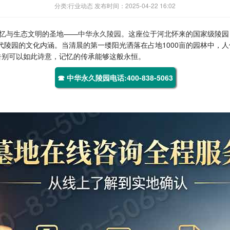
分类:行业动态 发布时间：2025-04-22 16:02
忆与生态文明的圣地——
中华永久陵园
。这座位于河北怀来的国家级陵园
代陵园的文化内涵。当清晨的第一缕阳光洒落在占地1000亩的园林中，
告别可以如此诗意，记忆的传承能够这般永恒。
☎ 中华永久陵园电话:400-838-5063