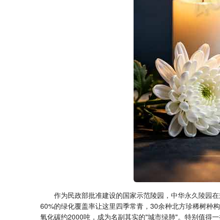
作为民政部批准建设的国家示范陵园，
中华永久陵园
在
60%的绿化覆盖率让这里四季常青，30余种北方珍稀树种
氧化碳约2000吨，成为名副其实的"城市绿肺"。特别值得