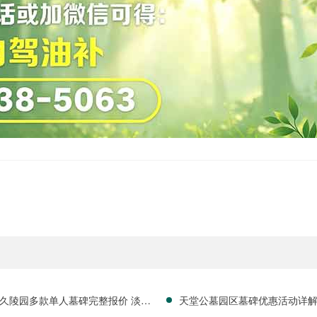
久陵园多款单人墓碑完整报价 淡季
天堂公墓园区墓碑优惠活动详