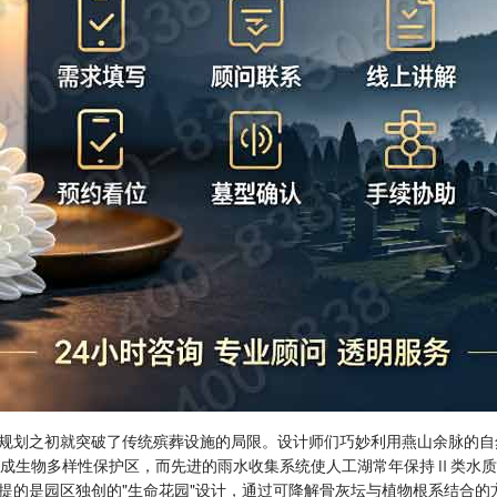
规划之初就突破了传统殡葬设施的局限。设计师们巧妙利用燕山余脉的自
构成生物多样性保护区，而先进的雨水收集系统使人工湖常年保持Ⅱ类水质
一提的是园区独创的"生命花园"设计，通过可降解骨灰坛与植物根系结合的