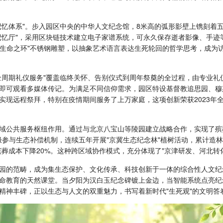
记忆体系"。步入园区中央的中华人文纪念馆，8米高的弧形影壁上镌刻着
记忆厅"，采用区块链技术建立电子家谱系统，可永久保存逝者影像、手迹
的"生命之环"不锈钢雕塑，以抽象艺术语言表达生死轮回的哲学思考，成
全周期礼仪服务"覆盖临终关怀、告别仪式到周年祭奠的全过程，由专业礼
即可观看多媒体传记。为满足不同信仰需求，园区特设基督教追思园、穆
技术实现远程祭拜，特别在疫情期间服务了上万家庭，这项创新荣获2023
域公共服务枢纽作用。通过与北京八宝山等陵园建立战略合作，实现了殡葬
极参与生态补偿机制，连续五年开展"京冀生态纪念林"植树活动，累计造林
葬成本下降20%。这种跨区域协作模式，充分体现了"京津研发、河北转
园的范畴，成为集生态保护、文化传承、科技创新于一体的综合性人文纪
命教育的天然课堂。当夕阳为汉白玉纪念碑镀上金边，当智能系统点亮纪
精神丰碑，正以生态与人文的双重魅力，书写着新时代"生死观"的文明答