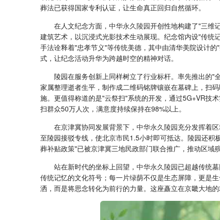
葬法已获得国家专利认证，让生命真正回归自然循环。
在人文纪念方面，
中华永久陵园
开创性地构建了"三维
建筑艺术，以沉浸式光影技术生动展现。纪念馆内设"传统
手法诠释着"忠孝节义"等传统美德，其中由清华美院设计
式，让纪念活动升华为跨越时空的精神对话。
陵园在服务创新上同样树立了行业标杆。率先推出的"
家属整理逝者生平，制作成二维码铭牌镶嵌在墓碑上，扫码
施。更值得称道的是"云祭扫"系统的开发，通过5G+VR
扫群众50万人次，满意度持续保持在98%以上。
在京津冀协同发展背景下，
中华永久陵园
充分发挥着区
至陵园接驳专线，使北京市民1.5小时即可抵达。陵园还积
葬补贴政策"已被京津冀三地民政部门联合推广，推动区域殡
站在新时代的坐标上回望，
中华永久陵园
已超越传统墓
传统记忆的文化符号；每一片绿荫不仅是生态屏障，更是生
洒，而是将思念转化为前行的力量。这座矗立在京畿大地的