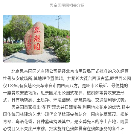
思亲园陵园相关介绍
北京思亲园园艺有限公司是经北京市民政局正式批准的永久经营
性骨灰安放场所,其地理位置优越，并紧邻大葆台西汉古墓,距世界公园
仅1公里,有多趟公交车来自市内四面八方，是距市区最近、最便捷的
一座骨灰安放场所。思亲园采用公园式花葬、植树葬等骨灰安放形
式，具有地势高、土质净、环境幽邃、建筑典雅、交通便利等优势。
思亲园首家推出“花葬”理念并日臻完善,利用地处花乡的优势,将中
国传统园林建筑艺术与现代文明殡葬完善结合。园内花草繁茂、松柏
青翠、鸟语花香，各种墓碑掩映其中，是安葬先人的净土吉地，既赏
心悦目又不失庄严肃穆，把实施绿色殡葬贯穿在殡葬服务的各个环