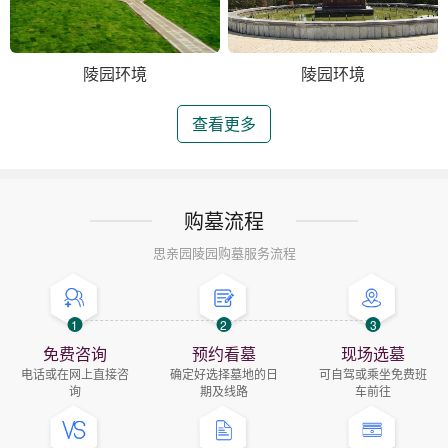
陵园环境
陵园环境
查看更多
购墓流程
思亲园陵园购墓服务流程
1
2
3
免费咨询
预约看墓
现场选墓
电话或在网上直接咨
确定好选择墓地的日
可自驾或乘坐免费班
询
期及线路
车前往