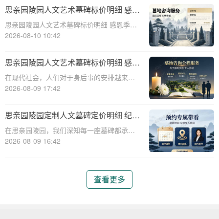
园陵园作为一家专业的陵园服务提供商，推
思亲园陵园人文艺术墓碑标价明细 感恩
出了定制人文墓碑服务，并制定了纪念空间
季购墓专属补贴详解
思亲园陵园人文艺术墓碑标价明细 感恩季购
免费开放使用
墓专属补贴详解☎ 思亲园陵园电话:400-838-
2026-08-10 10:42
5063在现代社会，人们对生命的尊重和对逝
者的缅怀愈发重视。陵园作为安息逝者的神
思亲园陵园人文艺术墓碑标价明细 感恩
圣之地，不仅承载着对先人的纪
季购墓专属补贴
在现代社会，人们对于身后事的安排越来越
重视，不仅希望有一个安息之地，更希望这
2026-08-09 17:42
个安息之地能够体现出逝者的生平和***的荣
誉。思亲园陵园作为一家专业的陵园服务机
思亲园陵园定制人文墓碑定价明细 纪念
构，一直致力于为家属提供高品质的墓碑选
空间免费开放使用详解
在思亲园陵园，我们深知每一座墓碑都承载
择和人
着对逝者的深深敬意和对生者的无限怀念。
2026-08-09 16:42
因此，我们精心定制的人文墓碑不仅是对逝
者的纪念，更是生者情感的寄托。本文将详
细介绍思亲园陵园定制人文墓碑的定价明
查看更多
细，以及纪念