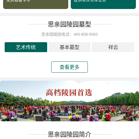
思亲园陵园墓型
思亲园陵园电话：400-838-5063
艺术传统
基本墓型
祥云
查看更多
思亲园陵园简介