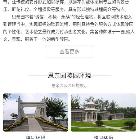
节，让传统的安葬形式加以扬弃，以鲜花为载体采用专业的背景音
乐、鲜花礼仪、全程摄像等服务、具有形式独特过程简介等特点。
思亲园本着“诚信、积极、永续”的经营理念，将互联网技术融入
到管理当中，实现顺畅的殡葬流程，用别具特色的服务方式体现陵园
的个性化、艺术使之最终成为传承逝者文化，集各种葬法于一园,聚人
文、景观、服务于一体的新型陵园。
查看更多
思亲园陵园环境
思亲园陵园环境展示
陵园环境
陵园环境