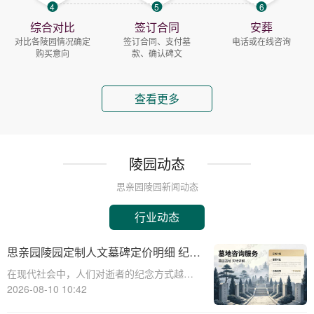
4
5
6
综合对比
签订合同
安葬
对比各陵园情况确定
签订合同、支付墓
电话或在线咨询
购买意向
款、确认碑文
查看更多
陵园动态
思亲园陵园新闻动态
行业动态
思亲园陵园定制人文墓碑定价明细 纪念
空间免费开放使用政策详解
在现代社会中，人们对逝者的纪念方式越来
越多样化，而陵园作为一种传统的纪念场
2026-08-10 10:42
所，也在不断创新以满足人们的需求。思亲