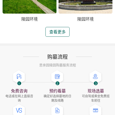
陵园环境
陵园环境
查看更多
购墓流程
思亲园陵园购墓服务流程
1
2
3
免费咨询
预约看墓
现场选墓
电话或在网上直接咨
确定好选择墓地的日
可自驾或乘坐免费班
询
期及线路
车前往