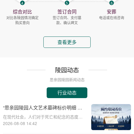
4
5
6
综合对比
签订合同
安葬
对比各陵园情况确定
签订合同、支付墓
电话或在线咨询
购买意向
款、确认碑文
查看更多
陵园动态
思亲园陵园新闻动态
行业动态
“思亲园陵园人文艺术墓碑标价明细 感
恩季购墓专属补贴”
在现代社会，人们对于死亡和纪念的态度逐
渐变得更加人文和个性化。思亲园陵园作为
2026-08-08 14:42
一家致力于提供高品质殡葬服务的机构，一