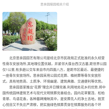
思亲园陵园相关介绍
北京思亲园园艺有限公司是经北京市民政局正式批准的永久经营
性骨灰安放场所,其地理位置优越，并紧邻大葆台西汉古墓,距世界公园
仅1公里,有多趟公交车来自市内四面八方，是距市区最近、最便捷的
一座骨灰安放场所。思亲园采用公园式花葬、植树葬等骨灰安放形
式，具有地势高、土质净、环境幽邃、建筑典雅、交通便利等优势。
思亲园首家推出“花葬”理念并日臻完善,利用地处花乡的优势,将中
国传统园林建筑艺术与现代文明殡葬完善结合。园内花草繁茂、松柏
青翠、鸟语花香，各种墓碑掩映其中，是安葬先人的净土吉地，既赏
心悦目又不失庄严肃穆，把实施绿色殡葬贯穿在殡葬服务的各个环