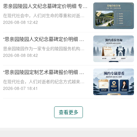
直秉承着尊重生命、传承文化的理念，推出
思亲园陵园人文纪念墓碑定价明细 专属
了一系列人文艺术墓碑，以满足不同家庭对
追思场地购墓即享详解
在现代社会中，人们对生命的尊重和对逝者
于纪念和缅
的缅怀愈发重视。思亲园陵园作为一家专业
2026-08-08 12:42
的陵园机构，提供了一系列人文纪念墓碑服
务，旨在为家属提供一个庄重、宁静的场
“思亲园陵园人文纪念墓碑定价明细 专
所，以表达对逝者的无限思念。本文将详细
属追思场地购墓即享 详解与优惠活动”
思亲园陵园作为一家专业的陵园服务机构，
介绍思亲园陵
致力于为家属提供高质量、人性化的纪念服
2026-08-08 08:42
务。本文将详细介绍思亲园陵园人文纪念墓
碑的定价明细，以及专属追思场地的购墓优
“思亲园陵园定制艺术墓碑报价明细 活
惠活动，帮助家属更好地了解和选择合适的
动减免设计雕刻费用详解”
在现代社会，人们对逝者的纪念方式越来越
纪念方式。
注重个性化与艺术性。思亲园陵园作为一家
2026-08-07 18:41
专业的陵园服务提供商，推出了定制艺术墓
碑服务，以满足客户对逝者的特殊纪念需
求。本文将详细介绍思亲园陵园定制艺术墓
查看更多
碑的报价明细