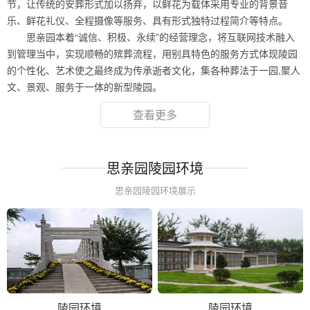
节，让传统的安葬形式加以扬弃，以鲜花为载体采用专业的背景音
乐、鲜花礼仪、全程摄像等服务、具有形式独特过程简介等特点。
思亲园本着“诚信、积极、永续”的经营理念，将互联网技术融入
到管理当中，实现顺畅的殡葬流程，用别具特色的服务方式体现陵园
的个性化、艺术使之最终成为传承逝者文化，集各种葬法于一园,聚人
文、景观、服务于一体的新型陵园。
查看更多
思亲园陵园环境
思亲园陵园环境展示
陵园环境
陵园环境