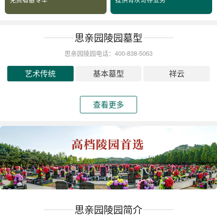
思亲园陵园墓型
思亲园陵园电话：400-838-5063
艺术传统
基本墓型
祥云
查看更多
思亲园陵园简介