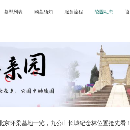
墓型列表
购墓须知
服务流程
陵园动态
陵
北京怀柔墓地一览，九公山长城纪念林位置抢先看