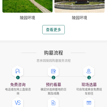
陵园环境
陵园环境
查看更多
购墓流程
思亲园陵园购墓服务流程
1
2
3
免费咨询
预约看墓
现场选墓
电话或在网上直接咨
确定好选择墓地的日
可自驾或乘坐免费班
询
期及线路
车前往