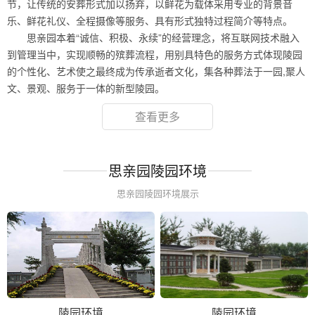
节，让传统的安葬形式加以扬弃，以鲜花为载体采用专业的背景音
乐、鲜花礼仪、全程摄像等服务、具有形式独特过程简介等特点。
思亲园本着“诚信、积极、永续”的经营理念，将互联网技术融入
到管理当中，实现顺畅的殡葬流程，用别具特色的服务方式体现陵园
的个性化、艺术使之最终成为传承逝者文化，集各种葬法于一园,聚人
文、景观、服务于一体的新型陵园。
查看更多
思亲园陵园环境
思亲园陵园环境展示
陵园环境
陵园环境