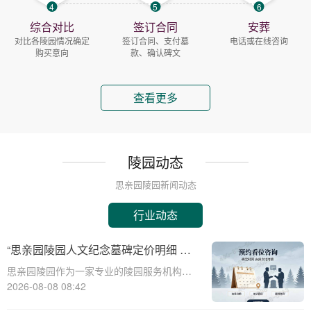
4
5
6
综合对比
签订合同
安葬
对比各陵园情况确定
签订合同、支付墓
电话或在线咨询
购买意向
款、确认碑文
查看更多
陵园动态
思亲园陵园新闻动态
行业动态
“思亲园陵园人文纪念墓碑定价明细 专
属追思场地购墓即享 详解与优惠活动”
思亲园陵园作为一家专业的陵园服务机构，
致力于为家属提供高质量、人性化的纪念服
2026-08-08 08:42
务。本文将详细介绍思亲园陵园人文纪念墓