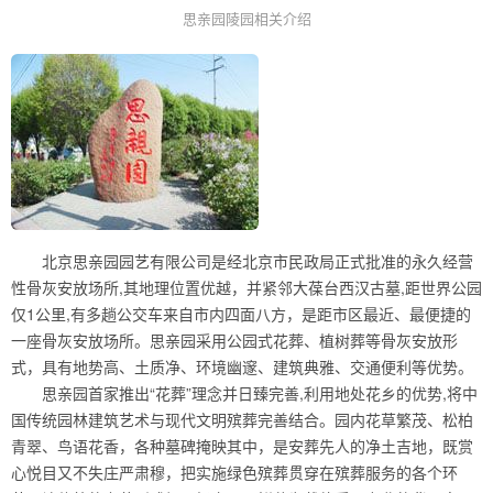
思亲园陵园相关介绍
北京思亲园园艺有限公司是经北京市民政局正式批准的永久经营
性骨灰安放场所,其地理位置优越，并紧邻大葆台西汉古墓,距世界公园
仅1公里,有多趟公交车来自市内四面八方，是距市区最近、最便捷的
一座骨灰安放场所。思亲园采用公园式花葬、植树葬等骨灰安放形
式，具有地势高、土质净、环境幽邃、建筑典雅、交通便利等优势。
思亲园首家推出“花葬”理念并日臻完善,利用地处花乡的优势,将中
国传统园林建筑艺术与现代文明殡葬完善结合。园内花草繁茂、松柏
青翠、鸟语花香，各种墓碑掩映其中，是安葬先人的净土吉地，既赏
心悦目又不失庄严肃穆，把实施绿色殡葬贯穿在殡葬服务的各个环