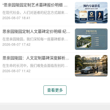
碑的定价明细，以及专属追思场地的购墓优
“思亲园陵园定制艺术墓碑报价明细 活
惠活动，帮助家属更好地了解和选择合适的
动减免设计雕刻费用详解”
在现代社会，人们对逝者的纪念方式越来越
纪念方式。
注重个性化与艺术性。思亲园陵园作为一家
2026-08-07 18:41
专业的陵园服务提供商，推出了定制艺术墓
碑服务，以满足客户对逝者的特殊纪念需
思亲园陵园定制人文墓碑定价明细 纪念
求。本文将详细介绍思亲园陵园定制艺术墓
空间免费开放使用详解
在思亲园陵园，我们深知每一座墓碑都承载
碑的报价明细
着对逝者的深深怀念和对生者的美好祝愿。
2026-08-07 17:42
因此，我们精心定制的人文墓碑不仅是对逝
者的永恒纪念，更是生者情感的寄托。本文
思亲园陵园：人文定制墓碑深度解析
将详细介绍思亲园陵园定制人文墓碑的定价
——定价明细、追思仪式配套、专属优
在生命的长河中，我们难免会面临告别的时
明细以及纪
惠及价值服务详解
刻。当挚爱的亲人离去，留下的是无尽的思
2026-08-07 11:42
念与深深的缅怀。思亲园陵园，作为一家专
业的陵园服务机构，始终以温暖和关怀为核
心，为家属提供周到、人性化的服务。本文
查看更多
将为您详细