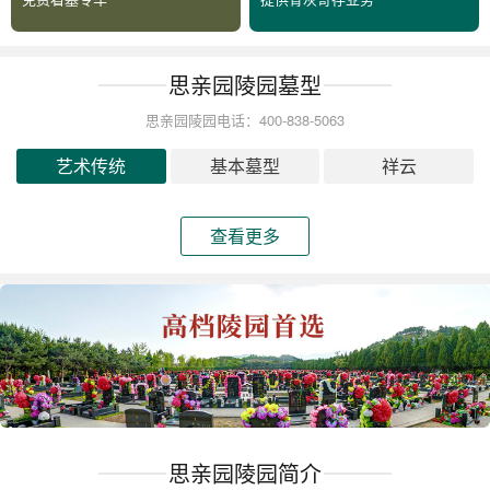
思亲园陵园墓型
思亲园陵园电话：400-838-5063
艺术传统
基本墓型
祥云
查看更多
思亲园陵园简介