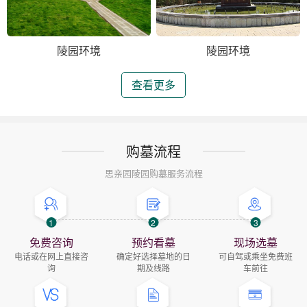
陵园环境
陵园环境
查看更多
购墓流程
思亲园陵园购墓服务流程
1
2
3
免费咨询
预约看墓
现场选墓
电话或在网上直接咨
确定好选择墓地的日
可自驾或乘坐免费班
询
期及线路
车前往