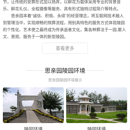
节，让传统的安葬形式加以扬弃，以鲜花为载体采用专业的背景音
乐、鲜花礼仪、全程摄像等服务、具有形式独特过程简介等特点。
思亲园本着“诚信、积极、永续”的经营理念，将互联网技术融入
到管理当中，实现顺畅的殡葬流程，用别具特色的服务方式体现陵园
的个性化、艺术使之最终成为传承逝者文化，集各种葬法于一园,聚人
文、景观、服务于一体的新型陵园。
查看更多
思亲园陵园环境
思亲园陵园环境展示
陵园环境
陵园环境