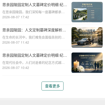
碑服务，以满足客户对逝者的特殊纪念需
思亲园陵园定制人文墓碑定价明细 纪念
求。本文将详细介绍思亲园陵园定制艺术墓
空间免费开放使用详解
在思亲园陵园，我们深知每一座墓碑都承载
碑的报价明细
着对逝者的深深怀念和对生者的美好祝愿。
2026-08-07 17:42
因此，我们精心定制的人文墓碑不仅是对逝
者的永恒纪念，更是生者情感的寄托。本文
思亲园陵园：人文定制墓碑深度解析
将详细介绍思亲园陵园定制人文墓碑的定价
——定价明细、追思仪式配套、专属优
在生命的长河中，我们难免会面临告别的时
明细以及纪
惠及价值服务详解
刻。当挚爱的亲人离去，留下的是无尽的思
2026-08-07 11:42
念与深深的缅怀。思亲园陵园，作为一家专
业的陵园服务机构，始终以温暖和关怀为核
思亲园陵园定制人文墓碑定价明细 纪念
心，为家属提供周到、人性化的服务。本文
空间免费开放使用详解
在现代社会中，人们对逝者的纪念方式越来
将为您详细
越注重人文关怀和个性化需求。思亲园陵园
2026-08-07 10:42
作为一家专业的陵园服务机构，提供定制人
文墓碑服务，以满足不同家庭的纪念需求。
本文将详细介绍思亲园陵园定制人文墓碑的
查看更多
定价明细以