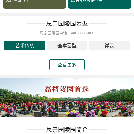
思亲园陵园墓型
思亲园陵园电话：400-838-5063
艺术传统
基本墓型
祥云
查看更多
思亲园陵园简介