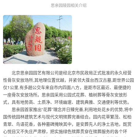
思亲园陵园相关介绍
北京思亲园园艺有限公司是经北京市民政局正式批准的永久经营
性骨灰安放场所,其地理位置优越，并紧邻大葆台西汉古墓,距世界公园
仅1公里,有多趟公交车来自市内四面八方，是距市区最近、最便捷的
一座骨灰安放场所。思亲园采用公园式花葬、植树葬等骨灰安放形
式，具有地势高、土质净、环境幽邃、建筑典雅、交通便利等优势。
思亲园首家推出“花葬”理念并日臻完善,利用地处花乡的优势,将中
国传统园林建筑艺术与现代文明殡葬完善结合。园内花草繁茂、松柏
青翠、鸟语花香，各种墓碑掩映其中，是安葬先人的净土吉地，既赏
心悦目又不失庄严肃穆，把实施绿色殡葬贯穿在殡葬服务的各个环