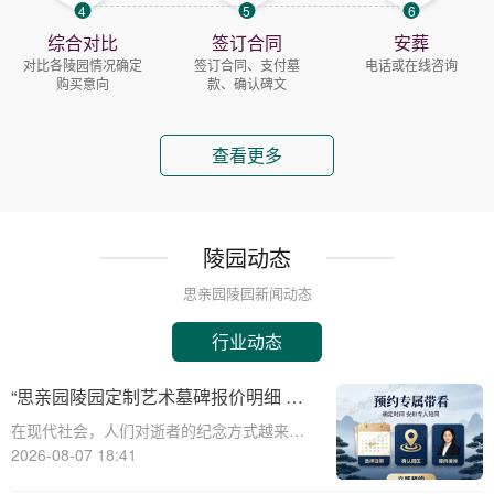
4
5
6
综合对比
签订合同
安葬
对比各陵园情况确定
签订合同、支付墓
电话或在线咨询
购买意向
款、确认碑文
查看更多
陵园动态
思亲园陵园新闻动态
行业动态
“思亲园陵园定制艺术墓碑报价明细 活
动减免设计雕刻费用详解”
在现代社会，人们对逝者的纪念方式越来越
注重个性化与艺术性。思亲园陵园作为一家
2026-08-07 18:41
专业的陵园服务提供商，推出了定制艺术墓