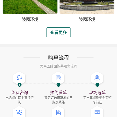
陵园环境
陵园环境
查看更多
购墓流程
思亲园陵园购墓服务流程
1
2
3
免费咨询
预约看墓
现场选墓
电话或在网上直接咨
确定好选择墓地的日
可自驾或乘坐免费班
询
期及线路
车前往