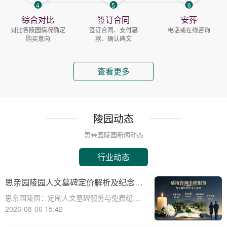
4
5
6
综合对比
签订合同
安葬
对比各陵园情况确定
签订合同、支付墓
电话或在线咨询
购买意向
款、确认碑文
查看更多
陵园动态
思亲园陵园新闻动态
行业动态
思亲园陵园人文墓碑定价解析及纪念空
间免费使用政策说明
思亲园陵园：定制人文墓碑服务与免费纪念
空间详解☎ 思亲园陵园电话:400-838-5063
2026-08-06 15:42
思亲园陵园，作为一家专业的陵园服务机