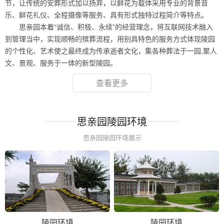
节，让传统的安葬形式加以扬弃，以鲜花为载体采用专业的背景音
乐、鲜花礼仪、全程摄像等服务、具有形式独特过程简介等特点。
思亲园本着“诚信、积极、永续”的经营理念，将互联网技术融入
到管理当中，实现顺畅的殡葬流程，用别具特色的服务方式体现陵园
的个性化、艺术使之最终成为传承逝者文化，集各种葬法于一园,聚人
文、景观、服务于一体的新型陵园。
查看更多
思亲园陵园环境
思亲园陵园环境展示
陵园环境
陵园环境