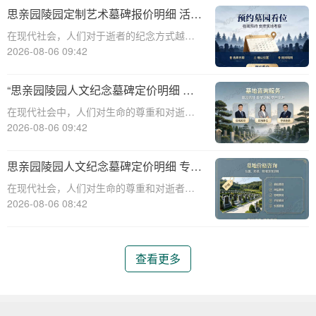
构，始终致力于为用户提供高品质的墓碑定
思亲园陵园定制艺术墓碑报价明细 活动
制服务。本文将为您详细解析思亲园陵
减免设计雕刻费用详解
在现代社会，人们对于逝者的纪念方式越来
越注重个性化与艺术性。思亲园陵园作为一
2026-08-06 09:42
家专业的陵园服务提供商，提供定制艺术墓
碑的服务，以满足客户对于纪念逝者的独特
“思亲园陵园人文纪念墓碑定价明细 专
需求。本文将详细介绍思亲园陵园定制艺术
属追思场地购墓即享”
在现代社会中，人们对生命的尊重和对逝者
墓碑的报价
的缅怀日益增长，这使得陵园和墓碑的选择
2026-08-06 09:42
变得尤为重要。思亲园陵园作为一家专业的
陵园机构，提供了一系列的人文纪念墓碑和
思亲园陵园人文纪念墓碑定价明细 专属
专属追思场地，旨在为家属提供一个庄严而
追思场地购墓即享详解
在现代社会，人们对生命的尊重和对逝者的
温馨的纪念
缅怀日益增长，因此，陵园和墓碑的选择成
2026-08-06 08:42
为了一个重要的环节。思亲园陵园作为一家
专业的陵园服务机构，提供了一系列的墓碑
和追思场地服务，旨在为家属提供一个庄
查看更多
严、舒适、个