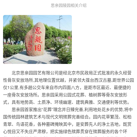
思亲园陵园相关介绍
北京思亲园园艺有限公司是经北京市民政局正式批准的永久经营
性骨灰安放场所,其地理位置优越，并紧邻大葆台西汉古墓,距世界公园
仅1公里,有多趟公交车来自市内四面八方，是距市区最近、最便捷的
一座骨灰安放场所。思亲园采用公园式花葬、植树葬等骨灰安放形
式，具有地势高、土质净、环境幽邃、建筑典雅、交通便利等优势。
思亲园首家推出“花葬”理念并日臻完善,利用地处花乡的优势,将中
国传统园林建筑艺术与现代文明殡葬完善结合。园内花草繁茂、松柏
青翠、鸟语花香，各种墓碑掩映其中，是安葬先人的净土吉地，既赏
心悦目又不失庄严肃穆，把实施绿色殡葬贯穿在殡葬服务的各个环