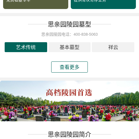
思亲园陵园墓型
思亲园陵园电话：400-838-5063
艺术传统
基本墓型
祥云
查看更多
思亲园陵园简介