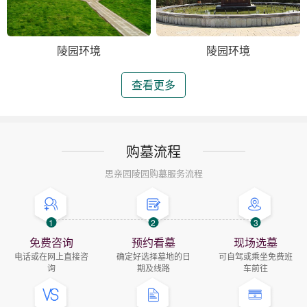
陵园环境
陵园环境
查看更多
购墓流程
思亲园陵园购墓服务流程
1
2
3
免费咨询
预约看墓
现场选墓
电话或在网上直接咨
确定好选择墓地的日
可自驾或乘坐免费班
询
期及线路
车前往