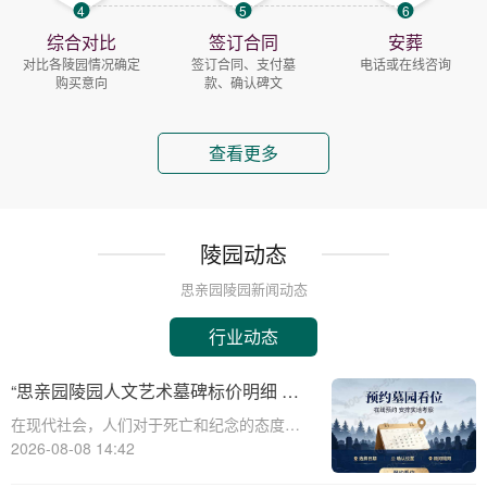
4
5
6
综合对比
签订合同
安葬
对比各陵园情况确定
签订合同、支付墓
电话或在线咨询
购买意向
款、确认碑文
查看更多
陵园动态
思亲园陵园新闻动态
行业动态
“思亲园陵园人文艺术墓碑标价明细 感
恩季购墓专属补贴”
在现代社会，人们对于死亡和纪念的态度逐
渐变得更加人文和个性化。思亲园陵园作为
2026-08-08 14:42
一家致力于提供高品质殡葬服务的机构，一