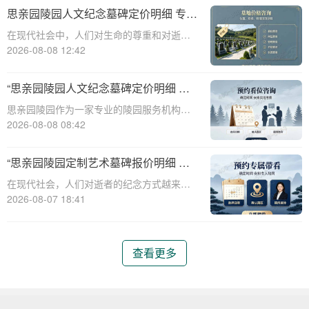
直秉承着尊重生命、传承文化的理念，推出
思亲园陵园人文纪念墓碑定价明细 专属
了一系列人文艺术墓碑，以满足不同家庭对
追思场地购墓即享详解
在现代社会中，人们对生命的尊重和对逝者
于纪念和缅
的缅怀愈发重视。思亲园陵园作为一家专业
2026-08-08 12:42
的陵园机构，提供了一系列人文纪念墓碑服
务，旨在为家属提供一个庄重、宁静的场
“思亲园陵园人文纪念墓碑定价明细 专
所，以表达对逝者的无限思念。本文将详细
属追思场地购墓即享 详解与优惠活动”
思亲园陵园作为一家专业的陵园服务机构，
介绍思亲园陵
致力于为家属提供高质量、人性化的纪念服
2026-08-08 08:42
务。本文将详细介绍思亲园陵园人文纪念墓
碑的定价明细，以及专属追思场地的购墓优
“思亲园陵园定制艺术墓碑报价明细 活
惠活动，帮助家属更好地了解和选择合适的
动减免设计雕刻费用详解”
在现代社会，人们对逝者的纪念方式越来越
纪念方式。
注重个性化与艺术性。思亲园陵园作为一家
2026-08-07 18:41
专业的陵园服务提供商，推出了定制艺术墓
碑服务，以满足客户对逝者的特殊纪念需
求。本文将详细介绍思亲园陵园定制艺术墓
查看更多
碑的报价明细