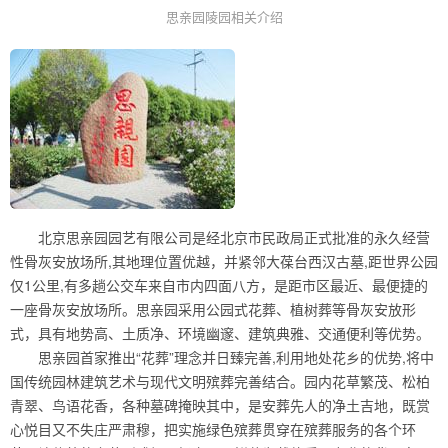
思亲园陵园相关介绍
北京思亲园园艺有限公司是经北京市民政局正式批准的永久经营
性骨灰安放场所,其地理位置优越，并紧邻大葆台西汉古墓,距世界公园
仅1公里,有多趟公交车来自市内四面八方，是距市区最近、最便捷的
一座骨灰安放场所。思亲园采用公园式花葬、植树葬等骨灰安放形
式，具有地势高、土质净、环境幽邃、建筑典雅、交通便利等优势。
思亲园首家推出“花葬”理念并日臻完善,利用地处花乡的优势,将中
国传统园林建筑艺术与现代文明殡葬完善结合。园内花草繁茂、松柏
青翠、鸟语花香，各种墓碑掩映其中，是安葬先人的净土吉地，既赏
心悦目又不失庄严肃穆，把实施绿色殡葬贯穿在殡葬服务的各个环