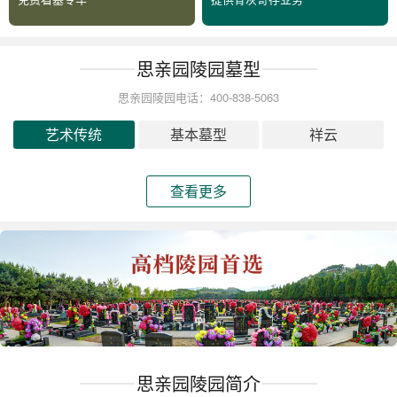
思亲园陵园墓型
思亲园陵园电话：400-838-5063
艺术传统
基本墓型
祥云
查看更多
思亲园陵园简介