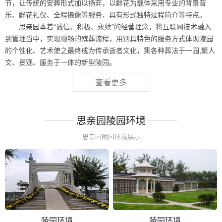
节，让传统的安葬形式加以扬弃，以鲜花为载体采用专业的背景音
乐、鲜花礼仪、全程摄像等服务、具有形式独特过程简介等特点。
思亲园本着“诚信、积极、永续”的经营理念，将互联网技术融入
到管理当中，实现顺畅的殡葬流程，用别具特色的服务方式体现陵园
的个性化、艺术使之最终成为传承逝者文化，集各种葬法于一园,聚人
文、景观、服务于一体的新型陵园。
查看更多
思亲园陵园环境
思亲园陵园环境展示
陵园环境
陵园环境