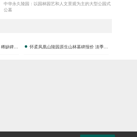
中华永久陵园：以园林园艺和人文景观为主的大型公园式
公墓
 稀缺碑位
怀柔凤凰山陵园原生山林墓碑报价 淡季专
属折扣福利详解