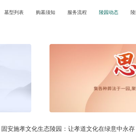
墓型列表
购墓须知
服务流程
陵园动态
陵
固安施孝文化生态陵园：让孝道文化在绿意中永存