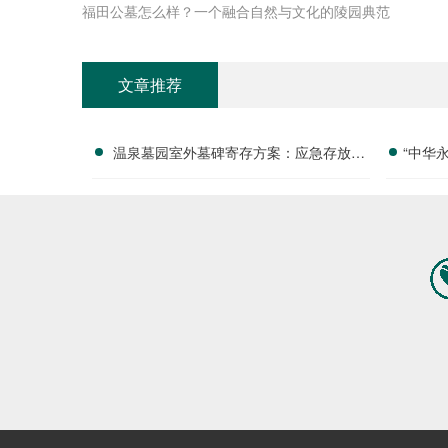
福田公墓怎么样？一个融合自然与文化的陵园典范
文章推荐
温泉墓园室外墓碑寄存方案：应急存放配
“中华
套活动减免政策详解
付清