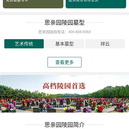
思亲园陵园墓型
思亲园陵园电话：400-838-5063
艺术传统
基本墓型
祥云
查看更多
思亲园陵园简介