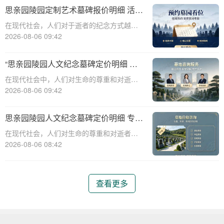
构，始终致力于为用户提供高品质的墓碑定
思亲园陵园定制艺术墓碑报价明细 活动
制服务。本文将为您详细解析思亲园陵
减免设计雕刻费用详解
在现代社会，人们对于逝者的纪念方式越来
越注重个性化与艺术性。思亲园陵园作为一
2026-08-06 09:42
家专业的陵园服务提供商，提供定制艺术墓
碑的服务，以满足客户对于纪念逝者的独特
“思亲园陵园人文纪念墓碑定价明细 专
需求。本文将详细介绍思亲园陵园定制艺术
属追思场地购墓即享”
在现代社会中，人们对生命的尊重和对逝者
墓碑的报价
的缅怀日益增长，这使得陵园和墓碑的选择
2026-08-06 09:42
变得尤为重要。思亲园陵园作为一家专业的
陵园机构，提供了一系列的人文纪念墓碑和
思亲园陵园人文纪念墓碑定价明细 专属
专属追思场地，旨在为家属提供一个庄严而
追思场地购墓即享详解
在现代社会，人们对生命的尊重和对逝者的
温馨的纪念
缅怀日益增长，因此，陵园和墓碑的选择成
2026-08-06 08:42
为了一个重要的环节。思亲园陵园作为一家
专业的陵园服务机构，提供了一系列的墓碑
和追思场地服务，旨在为家属提供一个庄
查看更多
严、舒适、个