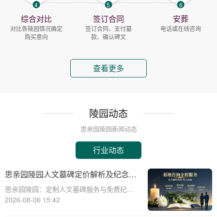
4
5
6
综合对比
签订合同
安葬
对比各陵园情况确定
签订合同、支付墓
电话或在线咨询
购买意向
款、确认碑文
查看更多
陵园动态
思亲园陵园新闻动态
行业动态
思亲园陵园人文墓碑定价解析及纪念空
间免费使用政策说明
思亲园陵园：定制人文墓碑服务与免费纪念
空间详解☎ 思亲园陵园电话:400-838-5063
2026-08-06 15:42
思亲园陵园，作为一家专业的陵园服务机