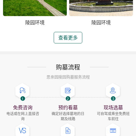
陵园环境
陵园环境
查看更多
购墓流程
思亲园陵园购墓服务流程
1
2
3
免费咨询
预约看墓
现场选墓
电话或在网上直接咨
确定好选择墓地的日
可自驾或乘坐免费班
询
期及线路
车前往