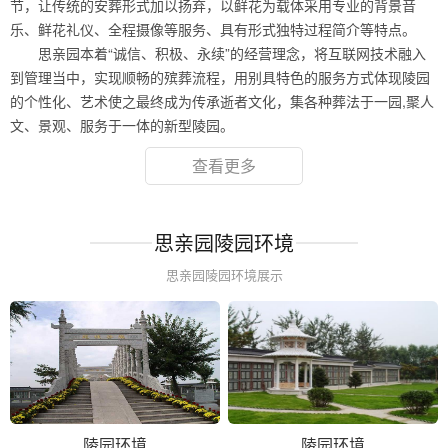
节，让传统的安葬形式加以扬弃，以鲜花为载体采用专业的背景音
乐、鲜花礼仪、全程摄像等服务、具有形式独特过程简介等特点。
思亲园本着“诚信、积极、永续”的经营理念，将互联网技术融入
到管理当中，实现顺畅的殡葬流程，用别具特色的服务方式体现陵园
的个性化、艺术使之最终成为传承逝者文化，集各种葬法于一园,聚人
文、景观、服务于一体的新型陵园。
查看更多
思亲园陵园环境
思亲园陵园环境展示
陵园环境
陵园环境