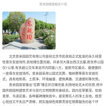
思亲园陵园相关介绍
北京思亲园园艺有限公司是经北京市民政局正式批准的永久经营
性骨灰安放场所,其地理位置优越，并紧邻大葆台西汉古墓,距世界公园
仅1公里,有多趟公交车来自市内四面八方，是距市区最近、最便捷的
一座骨灰安放场所。思亲园采用公园式花葬、植树葬等骨灰安放形
式，具有地势高、土质净、环境幽邃、建筑典雅、交通便利等优势。
思亲园首家推出“花葬”理念并日臻完善,利用地处花乡的优势,将中
国传统园林建筑艺术与现代文明殡葬完善结合。园内花草繁茂、松柏
青翠、鸟语花香，各种墓碑掩映其中，是安葬先人的净土吉地，既赏
心悦目又不失庄严肃穆，把实施绿色殡葬贯穿在殡葬服务的各个环