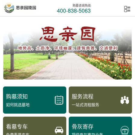
购墓咨询热线
400-838-5063
购墓须知
服务流程
如何挑选墓地
一站式流程服务
看墓专车
骨灰寄存
免费看墓专车
提供骨灰寄存业务