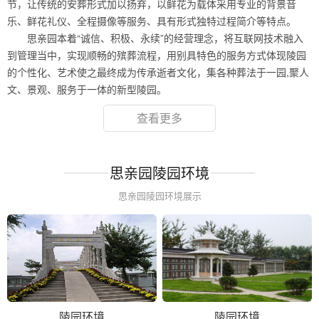
节，让传统的安葬形式加以扬弃，以鲜花为载体采用专业的背景音
乐、鲜花礼仪、全程摄像等服务、具有形式独特过程简介等特点。
思亲园本着“诚信、积极、永续”的经营理念，将互联网技术融入
到管理当中，实现顺畅的殡葬流程，用别具特色的服务方式体现陵园
的个性化、艺术使之最终成为传承逝者文化，集各种葬法于一园,聚人
文、景观、服务于一体的新型陵园。
查看更多
思亲园陵园环境
思亲园陵园环境展示
陵园环境
陵园环境