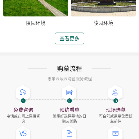
陵园环境
陵园环境
查看更多
购墓流程
思亲园陵园购墓服务流程
1
2
3
免费咨询
预约看墓
现场选墓
电话或在网上直接咨
确定好选择墓地的日
可自驾或乘坐免费班
询
期及线路
车前往