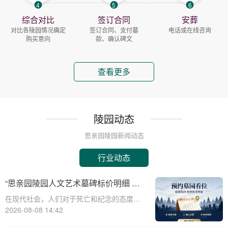
4
5
6
综合对比
签订合同
安葬
对比各陵园情况确定
签订合同、支付墓
电话或在线咨询
购买意向
款、确认碑文
查看更多
陵园动态
思亲园陵园新闻动态
行业动态
“思亲园陵园人文艺术墓碑标价明细 感
恩季购墓专属补贴”
在现代社会，人们对于死亡和纪念的态度逐
渐变得更加人文和个性化。思亲园陵园作为
2026-08-08 14:42
一家致力于提供高品质殡葬服务的机构，一