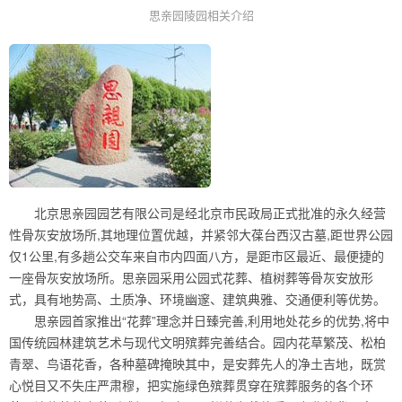
思亲园陵园相关介绍
北京思亲园园艺有限公司是经北京市民政局正式批准的永久经营
性骨灰安放场所,其地理位置优越，并紧邻大葆台西汉古墓,距世界公园
仅1公里,有多趟公交车来自市内四面八方，是距市区最近、最便捷的
一座骨灰安放场所。思亲园采用公园式花葬、植树葬等骨灰安放形
式，具有地势高、土质净、环境幽邃、建筑典雅、交通便利等优势。
思亲园首家推出“花葬”理念并日臻完善,利用地处花乡的优势,将中
国传统园林建筑艺术与现代文明殡葬完善结合。园内花草繁茂、松柏
青翠、鸟语花香，各种墓碑掩映其中，是安葬先人的净土吉地，既赏
心悦目又不失庄严肃穆，把实施绿色殡葬贯穿在殡葬服务的各个环