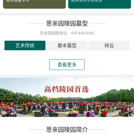
思亲园陵园墓型
思亲园陵园电话：400-838-5063
艺术传统
基本墓型
祥云
查看更多
思亲园陵园简介