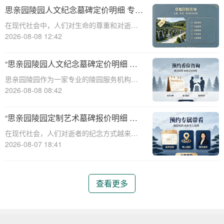
直秉承着尊重生命、传承文化的理念，推出
思亲园陵园人文纪念墓碑定价明细 专属
了一系列人文艺术墓碑，以满足不同家庭对
追思场地购墓即享详解
在现代社会中，人们对生命的尊重和对逝者
于纪念和缅
的缅怀愈发重视。思亲园陵园作为一家专业
2026-08-08 12:42
的陵园机构，提供了一系列人文纪念墓碑服
务，旨在为家属提供一个庄重、宁静的场
“思亲园陵园人文纪念墓碑定价明细 专
所，以表达对逝者的无限思念。本文将详细
属追思场地购墓即享 详解与优惠活动”
思亲园陵园作为一家专业的陵园服务机构，
介绍思亲园陵
致力于为家属提供高质量、人性化的纪念服
2026-08-08 08:42
务。本文将详细介绍思亲园陵园人文纪念墓
碑的定价明细，以及专属追思场地的购墓优
“思亲园陵园定制艺术墓碑报价明细 活
惠活动，帮助家属更好地了解和选择合适的
动减免设计雕刻费用详解”
在现代社会，人们对逝者的纪念方式越来越
纪念方式。
注重个性化与艺术性。思亲园陵园作为一家
2026-08-07 18:41
专业的陵园服务提供商，推出了定制艺术墓
碑服务，以满足客户对逝者的特殊纪念需
求。本文将详细介绍思亲园陵园定制艺术墓
查看更多
碑的报价明细