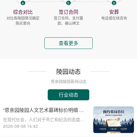
4
5
6
综合对比
签订合同
安葬
对比各陵园情况确定
签订合同、支付墓
电话或在线咨询
购买意向
款、确认碑文
查看更多
陵园动态
思亲园陵园新闻动态
行业动态
“思亲园陵园人文艺术墓碑标价明细 感
恩季购墓专属补贴”
在现代社会，人们对于死亡和纪念的态度逐
渐变得更加人文和个性化。思亲园陵园作为
2026-08-08 14:42
一家致力于提供高品质殡葬服务的机构，一