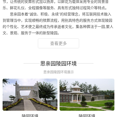
节，让传统的安葬形式加以扬弃，以鲜花为载体采用专业的背景音
乐、鲜花礼仪、全程摄像等服务、具有形式独特过程简介等特点。
思亲园本着“诚信、积极、永续”的经营理念，将互联网技术融入
到管理当中，实现顺畅的殡葬流程，用别具特色的服务方式体现陵园
的个性化、艺术使之最终成为传承逝者文化，集各种葬法于一园,聚人
文、景观、服务于一体的新型陵园。
查看更多
思亲园陵园环境
思亲园陵园环境展示
陵园环境
陵园环境