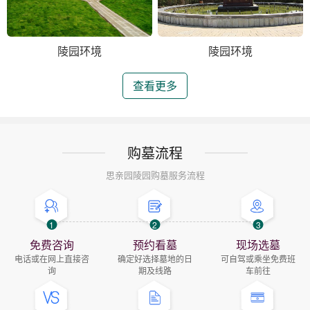
陵园环境
陵园环境
查看更多
购墓流程
思亲园陵园购墓服务流程
1
2
3
免费咨询
预约看墓
现场选墓
电话或在网上直接咨
确定好选择墓地的日
可自驾或乘坐免费班
询
期及线路
车前往