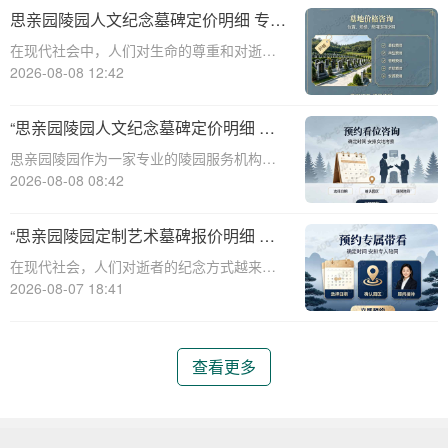
直秉承着尊重生命、传承文化的理念，推出
思亲园陵园人文纪念墓碑定价明细 专属
了一系列人文艺术墓碑，以满足不同家庭对
追思场地购墓即享详解
在现代社会中，人们对生命的尊重和对逝者
于纪念和缅
的缅怀愈发重视。思亲园陵园作为一家专业
2026-08-08 12:42
的陵园机构，提供了一系列人文纪念墓碑服
务，旨在为家属提供一个庄重、宁静的场
“思亲园陵园人文纪念墓碑定价明细 专
所，以表达对逝者的无限思念。本文将详细
属追思场地购墓即享 详解与优惠活动”
思亲园陵园作为一家专业的陵园服务机构，
介绍思亲园陵
致力于为家属提供高质量、人性化的纪念服
2026-08-08 08:42
务。本文将详细介绍思亲园陵园人文纪念墓
碑的定价明细，以及专属追思场地的购墓优
“思亲园陵园定制艺术墓碑报价明细 活
惠活动，帮助家属更好地了解和选择合适的
动减免设计雕刻费用详解”
在现代社会，人们对逝者的纪念方式越来越
纪念方式。
注重个性化与艺术性。思亲园陵园作为一家
2026-08-07 18:41
专业的陵园服务提供商，推出了定制艺术墓
碑服务，以满足客户对逝者的特殊纪念需
求。本文将详细介绍思亲园陵园定制艺术墓
查看更多
碑的报价明细