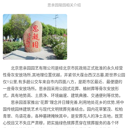
思亲园陵园相关介绍
北京思亲园园艺有限公司是经北京市民政局正式批准的永久经营
性骨灰安放场所,其地理位置优越，并紧邻大葆台西汉古墓,距世界公园
仅1公里,有多趟公交车来自市内四面八方，是距市区最近、最便捷的
一座骨灰安放场所。思亲园采用公园式花葬、植树葬等骨灰安放形
式，具有地势高、土质净、环境幽邃、建筑典雅、交通便利等优势。
思亲园首家推出“花葬”理念并日臻完善,利用地处花乡的优势,将中
国传统园林建筑艺术与现代文明殡葬完善结合。园内花草繁茂、松柏
青翠、鸟语花香，各种墓碑掩映其中，是安葬先人的净土吉地，既赏
心悦目又不失庄严肃穆，把实施绿色殡葬贯穿在殡葬服务的各个环