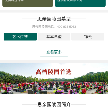
思亲园陵园墓型
思亲园陵园电话：400-838-5063
艺术传统
基本墓型
祥云
查看更多
思亲园陵园简介