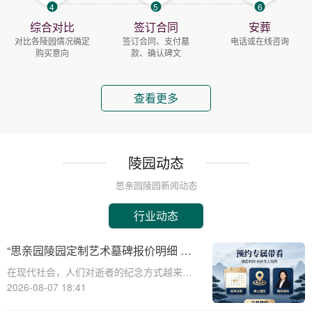
4
5
6
综合对比
签订合同
安葬
对比各陵园情况确定
签订合同、支付墓
电话或在线咨询
购买意向
款、确认碑文
查看更多
陵园动态
思亲园陵园新闻动态
行业动态
“思亲园陵园定制艺术墓碑报价明细 活
动减免设计雕刻费用详解”
在现代社会，人们对逝者的纪念方式越来越
注重个性化与艺术性。思亲园陵园作为一家
2026-08-07 18:41
专业的陵园服务提供商，推出了定制艺术墓