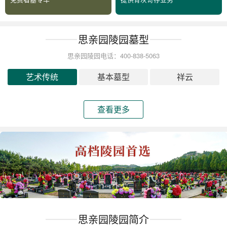
思亲园陵园墓型
思亲园陵园电话：400-838-5063
艺术传统
基本墓型
祥云
查看更多
思亲园陵园简介