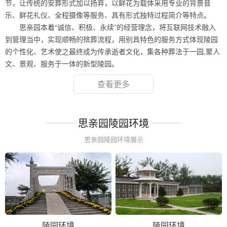
节，让传统的安葬形式加以扬弃，以鲜花为载体采用专业的背景音
乐、鲜花礼仪、全程摄像等服务、具有形式独特过程简介等特点。
思亲园本着“诚信、积极、永续”的经营理念，将互联网技术融入
到管理当中，实现顺畅的殡葬流程，用别具特色的服务方式体现陵园
的个性化、艺术使之最终成为传承逝者文化，集各种葬法于一园,聚人
文、景观、服务于一体的新型陵园。
查看更多
思亲园陵园环境
思亲园陵园环境展示
陵园环境
陵园环境