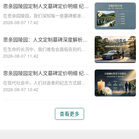
碑服务，以满足客户对逝者的特殊纪念需
思亲园陵园定制人文墓碑定价明细 纪念
求。本文将详细介绍思亲园陵园定制艺术墓
空间免费开放使用详解
在思亲园陵园，我们深知每一座墓碑都承载
碑的报价明细
着对逝者的深深怀念和对生者的美好祝愿。
2026-08-07 17:42
因此，我们精心定制的人文墓碑不仅是对逝
者的永恒纪念，更是生者情感的寄托。本文
思亲园陵园：人文定制墓碑深度解析
将详细介绍思亲园陵园定制人文墓碑的定价
——定价明细、追思仪式配套、专属优
在生命的长河中，我们难免会面临告别的时
明细以及纪
惠及价值服务详解
刻。当挚爱的亲人离去，留下的是无尽的思
2026-08-07 11:42
念与深深的缅怀。思亲园陵园，作为一家专
业的陵园服务机构，始终以温暖和关怀为核
思亲园陵园定制人文墓碑定价明细 纪念
心，为家属提供周到、人性化的服务。本文
空间免费开放使用详解
在现代社会中，人们对逝者的纪念方式越来
将为您详细
越注重人文关怀和个性化需求。思亲园陵园
2026-08-07 10:42
作为一家专业的陵园服务机构，提供定制人
文墓碑服务，以满足不同家庭的纪念需求。
本文将详细介绍思亲园陵园定制人文墓碑的
查看更多
定价明细以