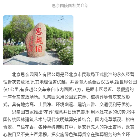
思亲园陵园相关介绍
北京思亲园园艺有限公司是经北京市民政局正式批准的永久经营
性骨灰安放场所,其地理位置优越，并紧邻大葆台西汉古墓,距世界公园
仅1公里,有多趟公交车来自市内四面八方，是距市区最近、最便捷的
一座骨灰安放场所。思亲园采用公园式花葬、植树葬等骨灰安放形
式，具有地势高、土质净、环境幽邃、建筑典雅、交通便利等优势。
思亲园首家推出“花葬”理念并日臻完善,利用地处花乡的优势,将中
国传统园林建筑艺术与现代文明殡葬完善结合。园内花草繁茂、松柏
青翠、鸟语花香，各种墓碑掩映其中，是安葬先人的净土吉地，既赏
心悦目又不失庄严肃穆，把实施绿色殡葬贯穿在殡葬服务的各个环