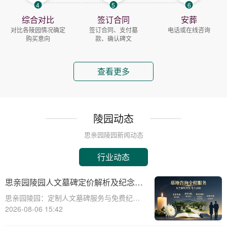
4
5
6
综合对比
签订合同
安葬
对比各陵园情况确定
签订合同、支付墓
电话或在线咨询
购买意向
款、确认碑文
查看更多
陵园动态
思亲园陵园新闻动态
行业动态
思亲园陵园人文墓碑定价解析及纪念空
间免费使用政策说明
思亲园陵园：定制人文墓碑服务与免费纪念
空间详解☎ 思亲园陵园电话:400-838-5063
2026-08-06 15:42
思亲园陵园，作为一家专业的陵园服务机