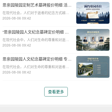
构，始终致力于为用户提供高品质的墓碑定
思亲园陵园定制艺术墓碑报价明细 活动
制服务。本文将为您详细解析思亲园陵
减免设计雕刻费用详解
在现代社会，人们对于逝者的纪念方式越来
越注重个性化与艺术性。思亲园陵园作为一
2026-08-06 09:42
家专业的陵园服务提供商，提供定制艺术墓
碑的服务，以满足客户对于纪念逝者的独特
“思亲园陵园人文纪念墓碑定价明细 专
需求。本文将详细介绍思亲园陵园定制艺术
属追思场地购墓即享”
在现代社会中，人们对生命的尊重和对逝者
墓碑的报价
的缅怀日益增长，这使得陵园和墓碑的选择
2026-08-06 09:42
变得尤为重要。思亲园陵园作为一家专业的
陵园机构，提供了一系列的人文纪念墓碑和
思亲园陵园人文纪念墓碑定价明细 专属
专属追思场地，旨在为家属提供一个庄严而
追思场地购墓即享详解
在现代社会，人们对生命的尊重和对逝者的
温馨的纪念
缅怀日益增长，因此，陵园和墓碑的选择成
2026-08-06 08:42
为了一个重要的环节。思亲园陵园作为一家
专业的陵园服务机构，提供了一系列的墓碑
和追思场地服务，旨在为家属提供一个庄
查看更多
严、舒适、个