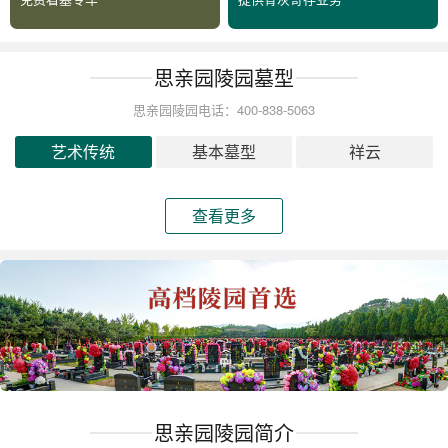
思亲园陵园墓型
思亲园陵园电话：400-838-5063
艺术传统
基本墓型
祥云
查看更多
思亲园陵园简介