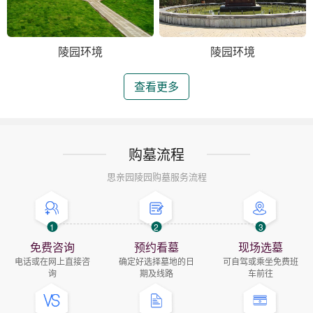
陵园环境
陵园环境
查看更多
购墓流程
思亲园陵园购墓服务流程
1
2
3
免费咨询
预约看墓
现场选墓
电话或在网上直接咨
确定好选择墓地的日
可自驾或乘坐免费班
询
期及线路
车前往