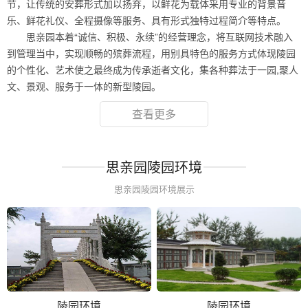
节，让传统的安葬形式加以扬弃，以鲜花为载体采用专业的背景音
乐、鲜花礼仪、全程摄像等服务、具有形式独特过程简介等特点。
思亲园本着“诚信、积极、永续”的经营理念，将互联网技术融入
到管理当中，实现顺畅的殡葬流程，用别具特色的服务方式体现陵园
的个性化、艺术使之最终成为传承逝者文化，集各种葬法于一园,聚人
文、景观、服务于一体的新型陵园。
查看更多
思亲园陵园环境
思亲园陵园环境展示
陵园环境
陵园环境