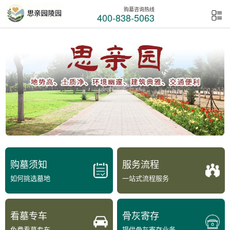
购墓咨询热线
400-838-5063
购墓须知
服务流程
如何挑选墓地
一站式流程服务
看墓专车
骨灰寄存
免费看墓专车
提供骨灰寄存业务