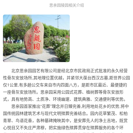
思亲园陵园相关介绍
北京思亲园园艺有限公司是经北京市民政局正式批准的永久经营
性骨灰安放场所,其地理位置优越，并紧邻大葆台西汉古墓,距世界公园
仅1公里,有多趟公交车来自市内四面八方，是距市区最近、最便捷的
一座骨灰安放场所。思亲园采用公园式花葬、植树葬等骨灰安放形
式，具有地势高、土质净、环境幽邃、建筑典雅、交通便利等优势。
思亲园首家推出“花葬”理念并日臻完善,利用地处花乡的优势,将中
国传统园林建筑艺术与现代文明殡葬完善结合。园内花草繁茂、松柏
青翠、鸟语花香，各种墓碑掩映其中，是安葬先人的净土吉地，既赏
心悦目又不失庄严肃穆，把实施绿色殡葬贯穿在殡葬服务的各个环