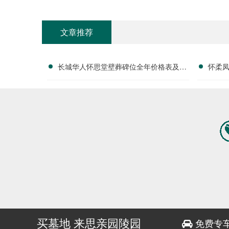
文章推荐
长城华人怀思堂壁葬碑位全年价格表及团
怀柔
购专属折扣福利详解
买墓地 来思亲园陵园
免费专