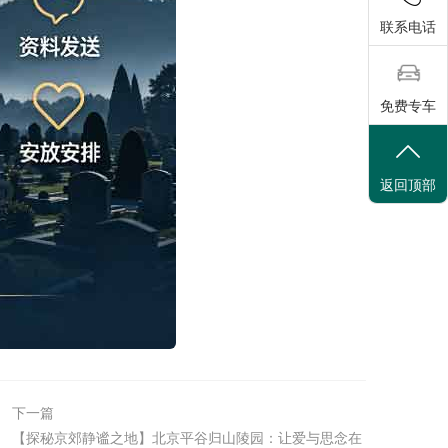
联系电话
免费专车
返回顶部
下一篇
【探秘京郊静谧之地】北京平谷归山陵园：让爱与思念在