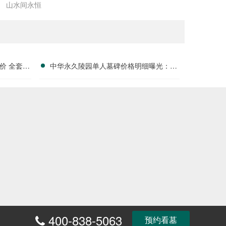
山水间永恒
价 全套刻
中华永久陵园单人墓碑价格明细曝光：淡
户福利分析
季下单立省数千，限时优惠深度解析
400-838-5063
预约看墓