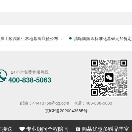
凤凰山陵园原生林地墓碑底价公布，
清颐园陵园标准化墓碑无加价定
安静好位限时特惠进行中
字安葬费享减免政策详解及用
24小时免费客服热线
400-838-5063
邮箱：44413758@qq.com
电话：400-838-5063
京ICP备2020043685号
车接送
专业顾问全程陪同
购墓优惠多赠品丰富