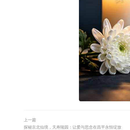
上一篇
探秘京北仙境，天寿陵园：让爱与思念在昌平永恒绽放