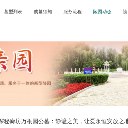
墓型列表
购墓须知
服务流程
陵园动态
陵
探秘廊坊万桐园公墓：静谧之美，让爱永恒安放之