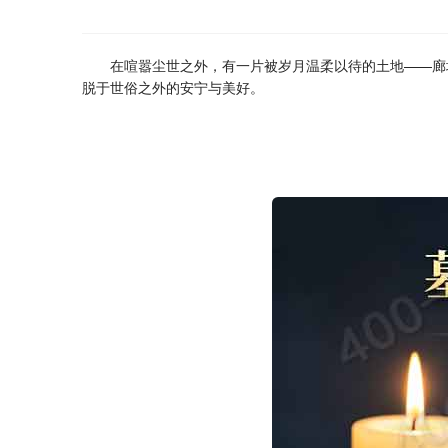
在喧嚣尘世之外，有一片被岁月温柔以待的土地——廊
脱于世俗之外的安宁与美好。