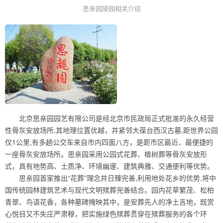
思亲园陵园相关介绍
北京思亲园园艺有限公司是经北京市民政局正式批准的永久经营
性骨灰安放场所,其地理位置优越，并紧邻大葆台西汉古墓,距世界公园
仅1公里,有多趟公交车来自市内四面八方，是距市区最近、最便捷的
一座骨灰安放场所。思亲园采用公园式花葬、植树葬等骨灰安放形
式，具有地势高、土质净、环境幽邃、建筑典雅、交通便利等优势。
思亲园首家推出“花葬”理念并日臻完善,利用地处花乡的优势,将中
国传统园林建筑艺术与现代文明殡葬完善结合。园内花草繁茂、松柏
青翠、鸟语花香，各种墓碑掩映其中，是安葬先人的净土吉地，既赏
心悦目又不失庄严肃穆，把实施绿色殡葬贯穿在殡葬服务的各个环