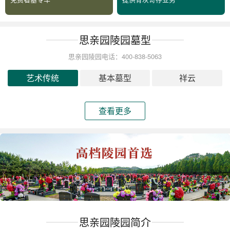
思亲园陵园墓型
思亲园陵园电话：400-838-5063
艺术传统
基本墓型
祥云
查看更多
思亲园陵园简介