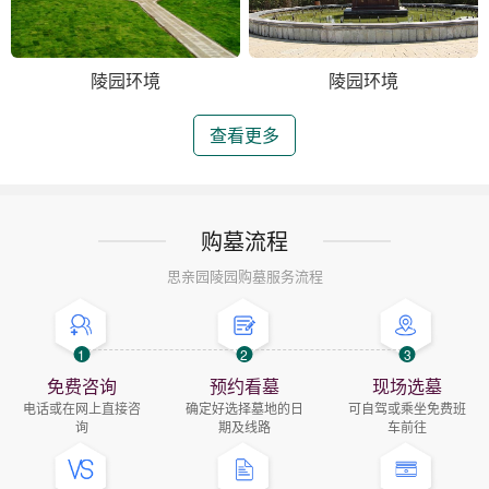
陵园环境
陵园环境
查看更多
购墓流程
思亲园陵园购墓服务流程
1
2
3
免费咨询
预约看墓
现场选墓
电话或在网上直接咨
确定好选择墓地的日
可自驾或乘坐免费班
询
期及线路
车前往