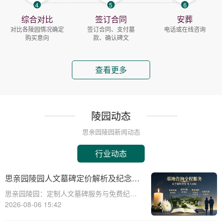
4
5
6
综合对比
签订合同
安葬
对比各陵园情况确定
签订合同、支付墓
电话或在线咨询
购买意向
款、确认碑文
查看更多
陵园动态
思亲园陵园新闻动态
行业动态
思亲园陵园人文墓碑定价解析及纪念空
间免费使用政策说明
思亲园陵园：定制人文墓碑服务与免费纪念
空间详解☎ 思亲园陵园电话:400-838-5063
2026-08-06 15:42
思亲园陵园，作为一家专业的陵园服务机