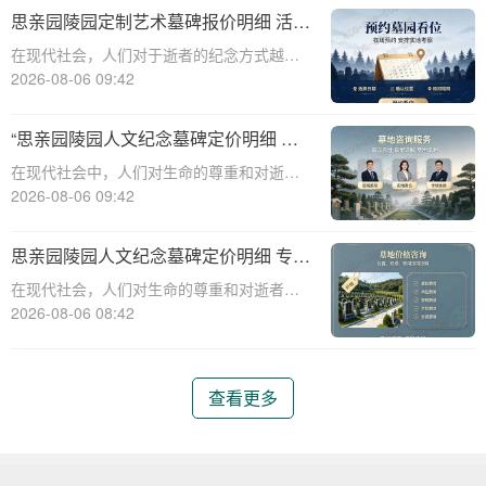
构，始终致力于为用户提供高品质的墓碑定
思亲园陵园定制艺术墓碑报价明细 活动
制服务。本文将为您详细解析思亲园陵
减免设计雕刻费用详解
在现代社会，人们对于逝者的纪念方式越来
越注重个性化与艺术性。思亲园陵园作为一
2026-08-06 09:42
家专业的陵园服务提供商，提供定制艺术墓
碑的服务，以满足客户对于纪念逝者的独特
“思亲园陵园人文纪念墓碑定价明细 专
需求。本文将详细介绍思亲园陵园定制艺术
属追思场地购墓即享”
在现代社会中，人们对生命的尊重和对逝者
墓碑的报价
的缅怀日益增长，这使得陵园和墓碑的选择
2026-08-06 09:42
变得尤为重要。思亲园陵园作为一家专业的
陵园机构，提供了一系列的人文纪念墓碑和
思亲园陵园人文纪念墓碑定价明细 专属
专属追思场地，旨在为家属提供一个庄严而
追思场地购墓即享详解
在现代社会，人们对生命的尊重和对逝者的
温馨的纪念
缅怀日益增长，因此，陵园和墓碑的选择成
2026-08-06 08:42
为了一个重要的环节。思亲园陵园作为一家
专业的陵园服务机构，提供了一系列的墓碑
和追思场地服务，旨在为家属提供一个庄
查看更多
严、舒适、个