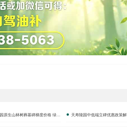
园原生山林树葬墓碑梯度价格 绿植
天寿陵园中低端立碑优惠政策解
定期补种活动全免详解
价墓位限时开抢