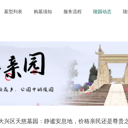
墓型列表
购墓须知
服务流程
陵园动态
陵
大兴区天慈墓园：静谧安息地，价格亲民还是尊贵