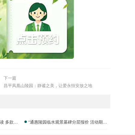
下一篇
昌平凤凰山陵园：静谧之美，让爱永恒安放之地
读 多款特
“通惠陵园临水观景墓碑分层报价 活动期免
费定制碑文图案 详解”